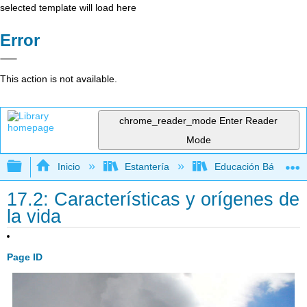
selected template will load here
Error
This action is not available.
chrome_reader_mode
Enter Reader
Mode
Expandir/contraer jerarquía global
Inicio
Estantería
Educación Básica
17.2: Características y orígenes de
la vida
Page ID