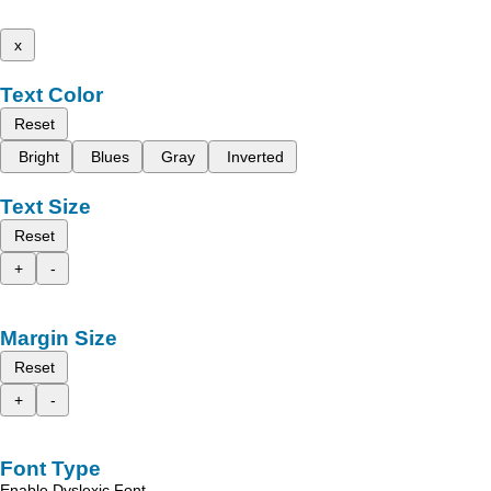
x
Text Color
Reset
Bright
Blues
Gray
Inverted
Text Size
Reset
+
-
Margin Size
Reset
+
-
Font Type
Enable Dyslexic Font