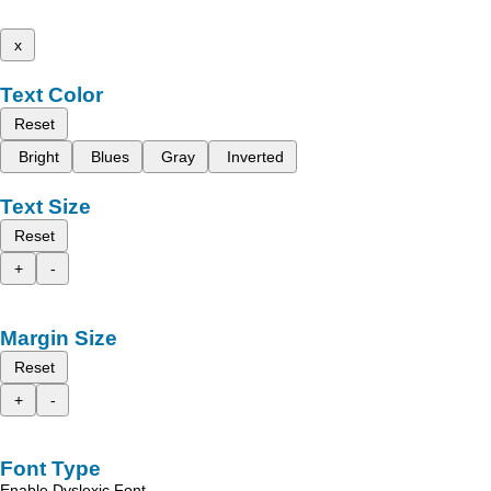
x
Text Color
Reset
Bright
Blues
Gray
Inverted
Text Size
Reset
+
-
Margin Size
Reset
+
-
Font Type
Enable Dyslexic Font