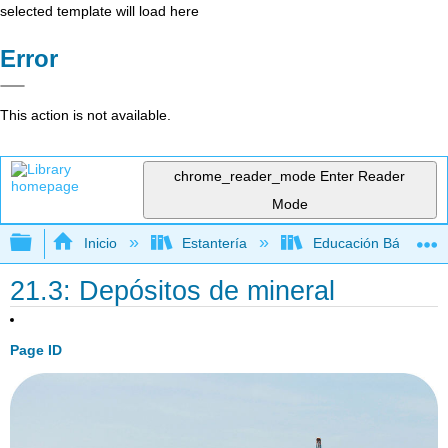
selected template will load here
Error
This action is not available.
chrome_reader_mode
Enter Reader
Mode
Expandir/contraer jerarquía global
Inicio
Estantería
Educación Básica
21.3: Depósitos de mineral
Page ID