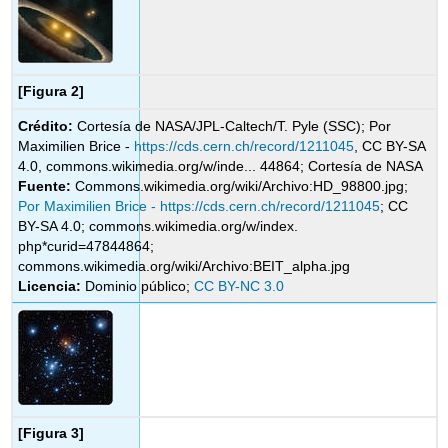
[Figura 2]
Crédito:
Cortesía de NASA/JPL-Caltech/T. Pyle (SSC); Por
Maximilien Brice -
https://cds.cern.ch/record/1211045
, CC BY-SA
4.0, commons.wikimedia.org/w/inde... 44864; Cortesía de NASA
Fuente:
Commons.wikimedia.org/wiki/Archivo:HD_98800.jpg;
Por Maximilien Brice - https://cds.cern.ch/record/1211045
; CC
BY-SA 4.0; commons.wikimedia.org/w/index.
php*curid=47844864;
commons.wikimedia.org/wiki/Archivo:BEIT_alpha.jpg
Licencia:
Dominio público;
CC BY-NC 3.0
[Figura 3]