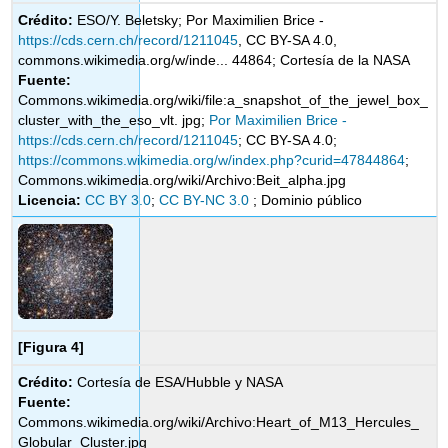
Crédito:
ESO/Y. Beletsky; Por Maximilien Brice -
https://cds.cern.ch/record/1211045
, CC BY-SA 4.0,
commons.wikimedia.org/w/inde... 44864; Cortesía de la NASA
Fuente:
Commons.wikimedia.org/wiki/file:a_snapshot_of_the_jewel_box_
cluster_with_the_eso_vlt. jpg;
Por Maximilien Brice -
https://cds.cern.ch/record/1211045
; CC BY-SA 4.0;
https://commons.wikimedia.org/w/index.php?curid=47844864
;
Commons.wikimedia.org/wiki/Archivo:Beit_alpha.jpg
Licencia:
CC BY 3.0
;
CC BY-NC 3.0
; Dominio público
[Figura 4]
Crédito:
Cortesía de ESA/Hubble y NASA
Fuente:
Commons.wikimedia.org/wiki/Archivo:Heart_of_M13_Hercules_
Globular_Cluster.jpg