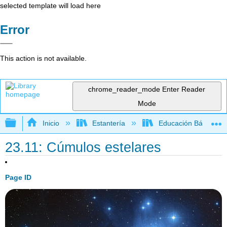
selected template will load here
Error
This action is not available.
chrome_reader_mode
Enter Reader
Mode
Expandir/contraer jerarquía global
Inicio
Estantería
Educación Básica
23.11: Cúmulos estelares
Page ID