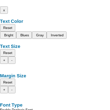
x
Text Color
Reset
Bright
Blues
Gray
Inverted
Text Size
Reset
+
-
Margin Size
Reset
+
-
Font Type
Enable Dyslexic Font