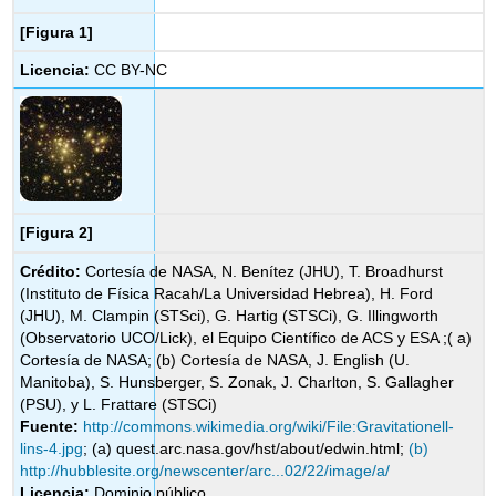
[Figura 1]
Licencia:
CC BY-NC
[Figura 2]
Crédito:
Cortesía de NASA, N. Benítez (JHU), T. Broadhurst
(Instituto de Física Racah/La Universidad Hebrea), H. Ford
(JHU), M. Clampin (STSci), G. Hartig (STSCi), G. Illingworth
(Observatorio UCO/Lick), el Equipo Científico de ACS y ESA ;( a)
Cortesía de NASA; (b) Cortesía de NASA, J. English (U.
Manitoba), S. Hunsberger, S. Zonak, J. Charlton, S. Gallagher
(PSU), y L. Frattare (STSCi)
Fuente:
http://commons.wikimedia.org/wiki/File:Gravitationell-
lins-4.jpg
; (a) quest.arc.nasa.gov/hst/about/edwin.html;
(b)
http://hubblesite.org/newscenter/arc...02/22/image/a/
Licencia:
Dominio público