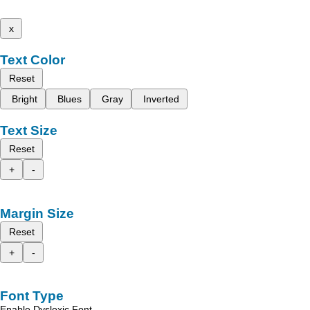
x
Text Color
Reset
Bright
Blues
Gray
Inverted
Text Size
Reset
+
-
Margin Size
Reset
+
-
Font Type
Enable Dyslexic Font