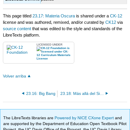
This page titled
23.17: Materia Oscura
is shared under a
CK-12
license and was authored, remixed, and/or curated by
CK12
via
source content
that was edited to the style and standards of the
LibreTexts platform.
LICENSED UNDER
Volver arriba
23.16: Big Bang
23.18: Más allá del Sistema Solar- Desafío 3
The LibreTexts libraries are
Powered by NICE CXone Expert
and
are supported by the Department of Education Open Textbook Pilot
Project, the UC Davis Office of the Provost, the UC Davis Library,