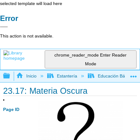
selected template will load here
Error
This action is not available.
chrome_reader_mode
Enter Reader
Mode
Expandir/contraer jerarquía global
Inicio
Estantería
Educación Básica
23.17: Materia Oscura
Page ID