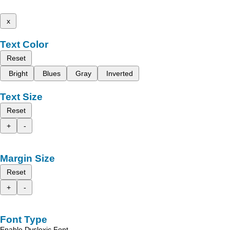
x
Text Color
Reset
Bright
Blues
Gray
Inverted
Text Size
Reset
+
-
Margin Size
Reset
+
-
Font Type
Enable Dyslexic Font