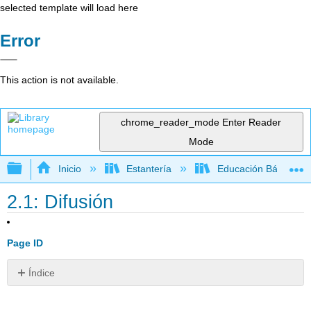
selected template will load here
Error
This action is not available.
chrome_reader_mode
Enter Reader
Mode
Expandir/contraer jerarquía global
Inicio
Estantería
Educación Básica
2.1: Difusión
Page ID
Índice
¿Qué
pasa