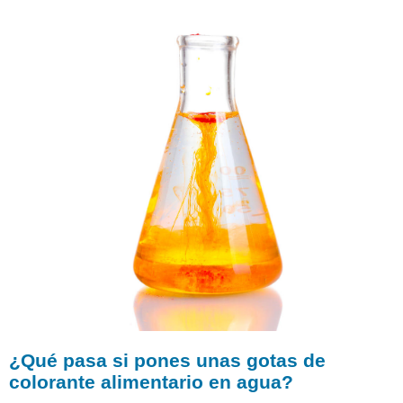
si
pones
unas
gotas
de
colorante
alimentario
en
agua?
Difusión
Osmosis
Aplicaciones
de
Osmosis
Resumen
Explora
más
¿Qué pasa si pones unas gotas de
colorante alimentario en
agua
?