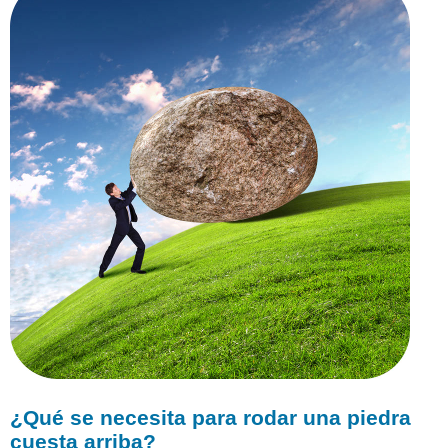
necesita
para
rodar
una
piedra
cuesta
arriba?
Transporte
Activo
Resumen
Explora
más
¿Qué se necesita para rodar una piedra
cuesta arriba?