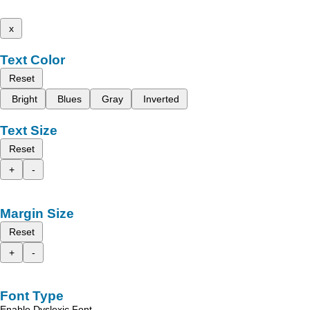
x
Text Color
Reset
Bright
Blues
Gray
Inverted
Text Size
Reset
+
-
Margin Size
Reset
+
-
Font Type
Enable Dyslexic Font