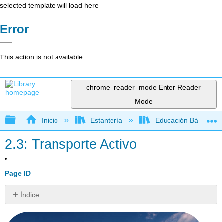
selected template will load here
Error
This action is not available.
chrome_reader_mode
Enter Reader
Mode
Expandir/contraer jerarquía global
Inicio
Estantería
Educación Básica
2.3: Transporte Activo
Page ID
Índice
¿Qué
se