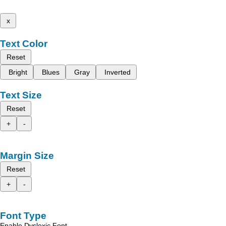
x
Text Color
Reset
Bright
Blues
Gray
Inverted
Text Size
Reset
+
-
Margin Size
Reset
+
-
Font Type
Enable Dyslexic Font