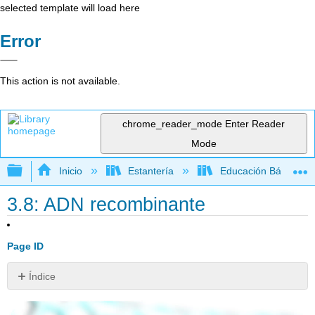
selected template will load here
Error
This action is not available.
chrome_reader_mode
Enter Reader
Mode
Expandir/contraer jerarquía global
Inicio
Estantería
Educación Básica
3.8: ADN recombinante
Page ID
Índice
¿Podemos
alterar