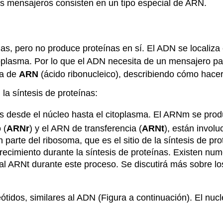
os mensajeros consisten en un tipo especial de ARN.
nas, pero no produce proteínas en sí. El ADN se localiza
toplasma. Por lo que el ADN necesita de un mensajero pa
ma de
ARN
(ácido ribonucleico), describiendo cómo hacer 
la síntesis de proteínas:
nes desde el núcleo hasta el citoplasma. El ARNm se prod
 (
ARNr
) y el ARN de transferencia (
ARNt
), están invol
n parte del ribosoma, que es el sitio de la síntesis de p
ecimiento durante la síntesis de proteínas. Existen nu
al ARNt durante este proceso. Se discutirá más sobre 
tidos, similares al ADN (Figura a continuación). El nuc