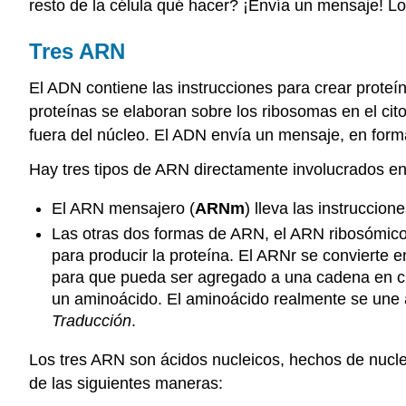
resto de la célula qué hacer? ¡Envía un mensaje! L
Tres ARN
El ADN contiene las instrucciones para crear proteí
proteínas se elaboran sobre los ribosomas en el ci
fuera del núcleo. El ADN envía un mensaje, en for
Hay tres tipos de ARN directamente involucrados en 
El ARN mensajero (
ARNm
) lleva las instruccio
Las otras dos formas de ARN, el ARN ribosómico
para producir la proteína. El ARNr se convierte e
para que pueda ser agregado a una cadena en cr
un aminoácido. El aminoácido realmente se une 
Traducción
.
Los tres ARN son ácidos nucleicos, hechos de nucleó
de las siguientes maneras: