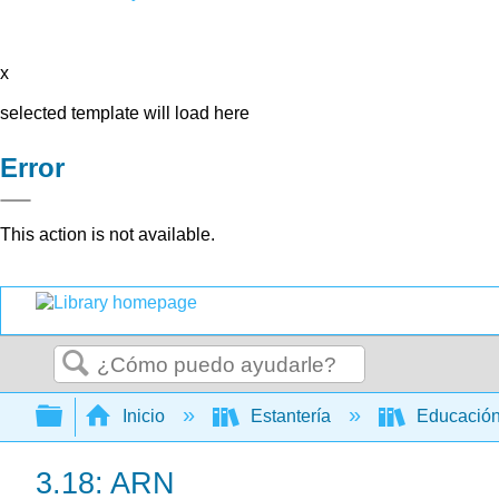
x
selected template will load here
Error
This action is not available.
Buscar
Expandir/contraer jerarquía global
Inicio
Estantería
Educación
3.18: ARN