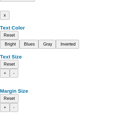
x
Text Color
Reset
Bright
Blues
Gray
Inverted
Text Size
Reset
+
-
Margin Size
Reset
+
-