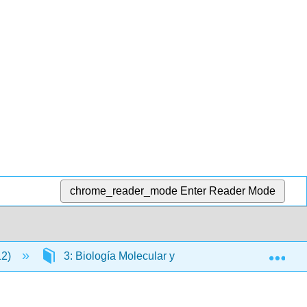
chrome_reader_mode
Enter Reader Mode
Exp
12)
3: Biología Molecular y Genética
3.18: 