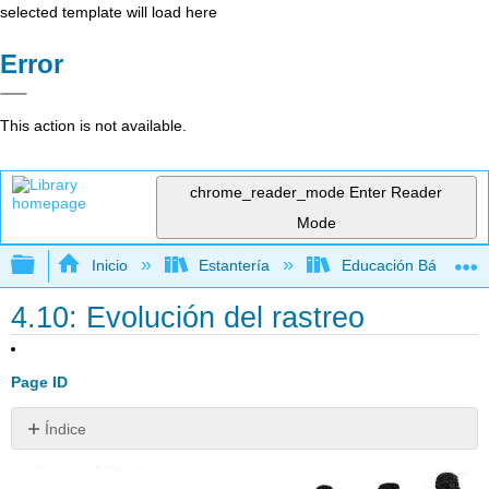
selected template will load here
Error
This action is not available.
chrome_reader_mode
Enter Reader
Mode
Expandir/contraer jerarquía global
Inicio
Estantería
Educación Básica
4.10: Evolución del rastreo
Page ID
Índice
¿Puedes
ver