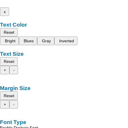
x
Text Color
Reset
Bright
Blues
Gray
Inverted
Text Size
Reset
+
-
Margin Size
Reset
+
-
Font Type
Enable Dyslexic Font