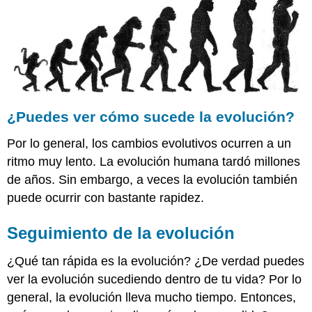
cómo
sucede
la
evolución?
Seguimiento
de
la
evolución
¿Puedes ver cómo sucede la evolución?
Tasas
Por lo general, los cambios evolutivos ocurren a un
de
Evolución
ritmo muy lento. La evolución humana tardó millones
Árboles
de años. Sin embargo, a veces la evolución también
Evolutivos
puede ocurrir con bastante rapidez.
Resumen
Explora
Seguimiento de la evolución
más
¿Qué tan rápida es la evolución? ¿De verdad puedes
ver la evolución sucediendo dentro de tu vida? Por lo
general, la evolución lleva mucho tiempo. Entonces,