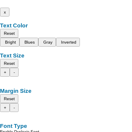
x
Text Color
Reset
Bright
Blues
Gray
Inverted
Text Size
Reset
+
-
Margin Size
Reset
+
-
Font Type
Enable Dyslexic Font