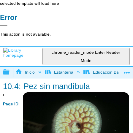
selected template will load here
Error
This action is not available.
chrome_reader_mode
Enter Reader
Mode
Expandir/contraer jerarquía global
Inicio
Estantería
Educación Básica
10.4: Pez sin mandíbula
Page ID