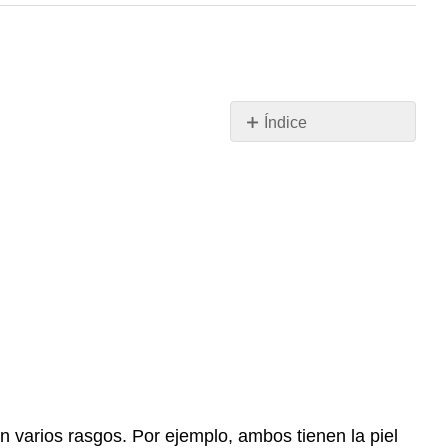
Índice
¿Qué
tiene
en
común
este
camaleón
con
una
serpiente?
Características
de
los
Reptiles
 varios rasgos. Por ejemplo, ambos tienen la piel