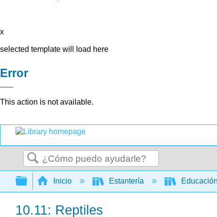
x
selected template will load here
Error
This action is not available.
Buscar
Expandir/contraer jerarquía global
Inicio
Estantería
Educación
10.11: Reptiles