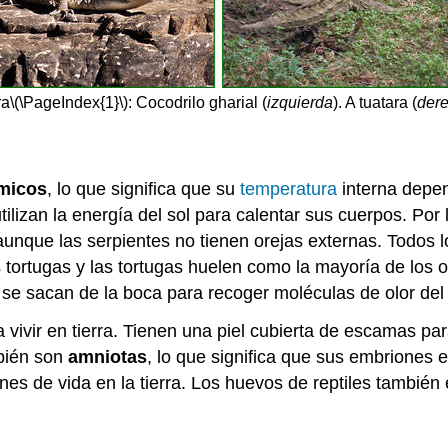
ra
\(\PageIndex{1}\)
: Cocodrilo gharial (
izquierda
). A tuatara (
der
rmicos
, lo que significa que su
temperatura
interna depen
ilizan la energía del sol para calentar sus cuerpos. Por 
aunque las serpientes no tienen orejas externas. Todos lo
s tortugas y las tortugas huelen como la mayoría de los o
 se sacan de la boca para recoger moléculas de olor del 
 vivir en tierra. Tienen una piel cubierta de escamas par
mbién son
amniotas
, lo que significa que sus embrione
es de vida en la tierra. Los huevos de reptiles también