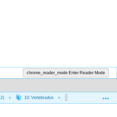
chrome_reader_mode
Enter Reader Mode
Exp
12)
10: Vertebrados
10.11: Reptiles