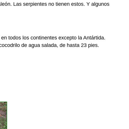
Rasgos
maleón. Las serpientes no tienen estos. Y algunos
de
Reptiles
¿Cómo
se
reproducen
en todos los continentes excepto la Antártida.
los
ocodrilo de agua salada, de hasta 23 pies.
reptiles?
Resumen
Explora
más