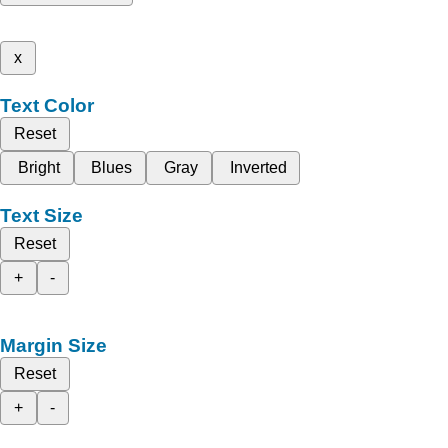
x
Text Color
Reset
Bright
Blues
Gray
Inverted
Text Size
Reset
+
-
Margin Size
Reset
+
-