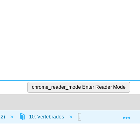
chrome_reader_mode
Enter Reader Mode
Exp
12)
10: Vertebrados
10.18: Diversidad de a