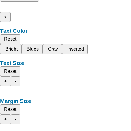
x
Text Color
Reset
Bright
Blues
Gray
Inverted
Text Size
Reset
+
-
Margin Size
Reset
+
-