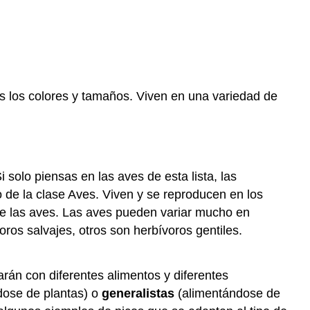
más
Explorar
más
I
Explora
más
s los colores y tamaños. Viven en una variedad de
II
 solo piensas en las aves de esta lista, las
 de la clase Aves. Viven y se reproducen en los
tre las aves. Las aves pueden variar mucho en
os salvajes, otros son herbívoros gentiles.
arán con diferentes alimentos y diferentes
dose de plantas) o
generalistas
(alimentándose de