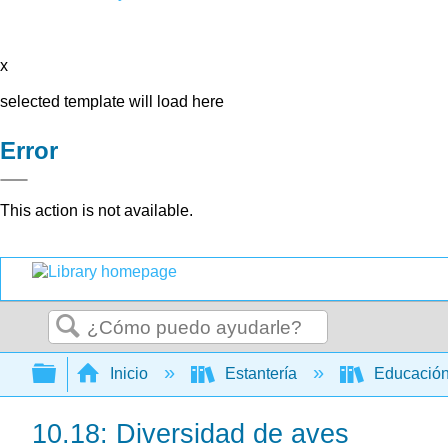
x
selected template will load here
Error
This action is not available.
Buscar
Expandir/contraer jerarquía global
Inicio
Estantería
Educación
10.18: Diversidad de aves