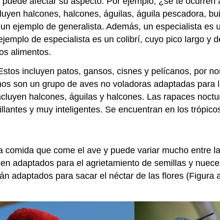
ve puede afectar su aspecto. Por ejemplo, ¿se te ocurren
uyen halcones, halcones, águilas, águila pescadora, bui
 un ejemplo de generalista. Además, un especialista es 
mplo de especialista es un colibrí, cuyo pico largo y de
os alimentos.
 Estos incluyen patos, gansos, cisnes y pelícanos, por n
inos son un grupo de aves no voladoras adaptadas para l
ncluyen halcones, águilas y halcones. Las rapaces noctu
llantes y muy inteligentes. Se encuentran en los trópicos
la comida que come el ave y puede variar mucho entre la
n adaptados para el agrietamiento de semillas y nueces (
án adaptados para sacar el néctar de las flores (Figura 