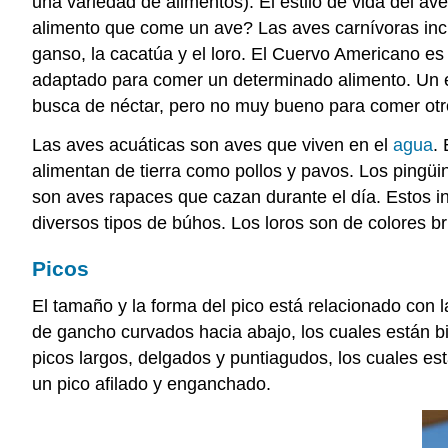
una variedad de alimentos). El estilo de vida del a
alimento que come un ave? Las aves carnívoras incl
ganso, la cacatúa y el loro. El Cuervo Americano es
adaptado para comer un determinado alimento. Un eje
busca de néctar, pero no muy bueno para comer otr
Las aves acuáticas son aves que viven en el
agua
.
alimentan de tierra como pollos y pavos. Los pingü
son aves rapaces que cazan durante el día. Estos i
diversos tipos de búhos. Los loros son de colores bri
Picos
El tamaño y la forma del pico está relacionado con 
de gancho curvados hacia abajo, los cuales están bie
picos largos, delgados y puntiagudos, los cuales est
un pico afilado y enganchado.