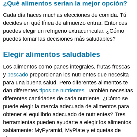
¿Qué alimentos serían la mejor opción?
serían
la
Cada día haces muchas elecciones de comida. Tú
mejor
decides en qué línea de almuerzo entrar. Entonces
opción?
Elegir
puedes elegir un refrigerio extracurricular. ¿Cómo
alimentos
puedes tomar las decisiones más saludables?
saludables
MyPyramid
Elegir alimentos saludables
Pautas
de
Los alimentos como panes integrales, frutas frescas
alimentación
y
pescado
proporcionan los nutrientes que necesita
saludable
para una buena salud. Pero diferentes alimentos te
MyPlate
dan diferentes
tipos de nutrientes
. También necesitas
Uso
diferentes cantidades de cada nutriente. ¿Cómo se
de
etiquetas
puede elegir la mezcla adecuada de alimentos para
de
obtener el equilibrio adecuado de nutrientes? Tres
información
herramientas pueden ayudarte a elegir los alimentos
nutricional
Equilibrar
sabiamente: MyPyramid, MyPlate y etiquetas de
los