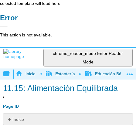
selected template will load here
Error
This action is not available.
chrome_reader_mode
Enter Reader
Mode
Expandir/contraer jerarquía global
Inicio
Estantería
Educación Básica
11.15: Alimentación Equilibrada
Page ID
Índice
¿Qué
alimentos