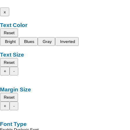
x
Text Color
Reset
Bright
Blues
Gray
Inverted
Text Size
Reset
+
-
Margin Size
Reset
+
-
Font Type
Enable Dyslexic Font