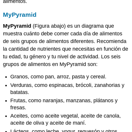
alimentos.
alimentos
con
MyPyramid
ejercicio
Aumento
MyPyramid
(Figura abajo) es un diagrama que
de
muestra cuánto debe comer cada día de alimentos
Peso
de seis grupos de alimentos diferentes. Recomienda
y
Obesidad
la cantidad de nutrientes que necesitas en función de
Resumen
tu edad, tu género y tu nivel de actividad. Los seis
Explora
grupos de alimentos en MyPyramid son:
más
Granos, como pan, arroz, pasta y cereal.
Verduras, como espinacas, brócoli, zanahorias y
batatas.
Frutas, como naranjas, manzanas, plátanos y
fresas.
Aceites, como aceite vegetal, aceite de canola,
aceite de oliva y aceite de maní.
Lácteos, como leche, yogur, requesón y otros