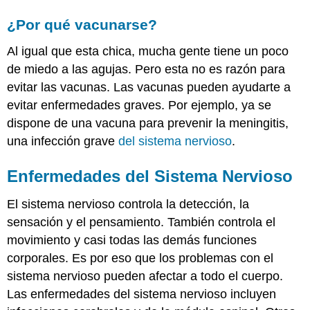
qué
¿Por qué vacunarse?
vacunarse?
Enfermedades
Al igual que esta chica, mucha gente tiene un poco
del
de miedo a las agujas. Pero esta no es razón para
Sistema
Nervioso
evitar las vacunas. Las vacunas pueden ayudarte a
Infecciones
evitar enfermedades graves. Por ejemplo, ya se
del
dispone de una vacuna para prevenir la meningitis,
sistema
una infección grave
del sistema nervioso
.
nervioso
central
Enfermedades del
Sistema Nervioso
Encefalitis
Meningitis
El sistema nervioso controla la detección, la
Síndrome
sensación y el pensamiento. También controla el
de
movimiento y casi todas las demás funciones
Reye
Otras
corporales. Es por eso que los problemas con el
Enfermedades
sistema nervioso pueden afectar a todo el cuerpo.
del
Las enfermedades del sistema nervioso incluyen
Sistema