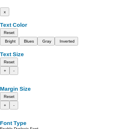
x
Text Color
Reset
Bright
Blues
Gray
Inverted
Text Size
Reset
+
-
Margin Size
Reset
+
-
Font Type
Enable Dyslexic Font