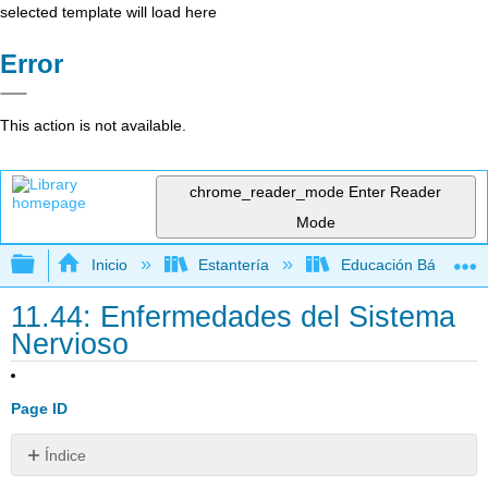
selected template will load here
Error
This action is not available.
chrome_reader_mode
Enter Reader
Mode
Expandir/contraer jerarquía global
Inicio
Estantería
Educación Básica
11.44: Enfermedades del Sistema
Nervioso
Page ID
Índice
¿Por