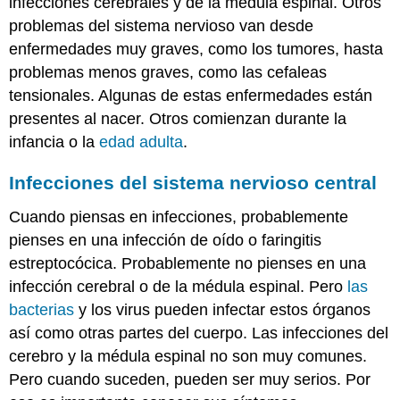
Nervioso
infecciones cerebrales y de la médula espinal. Otros
Resumen
problemas del sistema nervioso van desde
Explora
enfermedades muy graves, como los tumores, hasta
más
problemas menos graves, como las cefaleas
tensionales. Algunas de estas enfermedades están
presentes al nacer. Otros comienzan durante la
infancia o la
edad adulta
.
Infecciones
del sistema nervioso central
Cuando piensas en infecciones, probablemente
pienses en una infección de oído o faringitis
estreptocócica. Probablemente no pienses en una
infección cerebral o de la médula espinal. Pero
las
bacterias
y los virus pueden infectar estos órganos
así como otras partes del cuerpo. Las infecciones del
cerebro y la médula espinal no son muy comunes.
Pero cuando suceden, pueden ser muy serios. Por