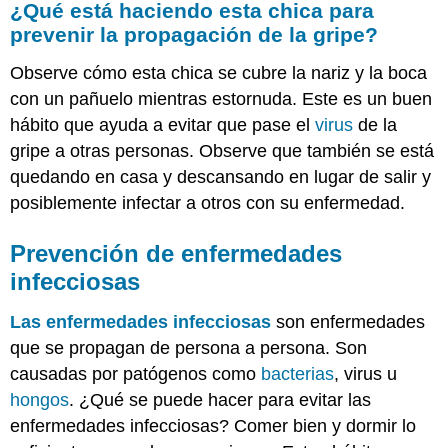
¿Qué está haciendo esta chica para
haciendo
prevenir la propagación de la gripe?
esta
chica
Observe cómo esta chica se cubre la nariz y la boca
para
prevenir
con un pañuelo mientras estornuda. Este es un buen
la
hábito que ayuda a evitar que pase el
virus
de la
propagación
gripe a otras personas. Observe que también se está
de
la
quedando en casa y descansando en lugar de salir y
gripe?
posiblemente infectar a otros con su enfermedad.
Prevención
de
Prevención de
enfermedades
enfermedades
infecciosas
infecciosas
Evitando
Las enfermedades infecciosas
son enfermedades
Patógenos
que se propagan de persona a persona. Son
Resumen
causadas por patógenos como
Explora
bacterias
, virus u
más
hongos
. ¿Qué se puede hacer para evitar las
Explorar
enfermedades infecciosas? Comer bien y dormir lo
más