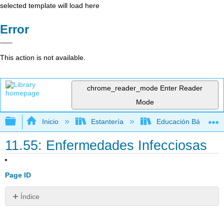
selected template will load here
Error
This action is not available.
chrome_reader_mode
Enter Reader
Mode
Expandir/contraer jerarquía global
Inicio
Estantería
Educación Básica
11.55: Enfermedades Infecciosas
Page ID
Índice
¿Qué
está