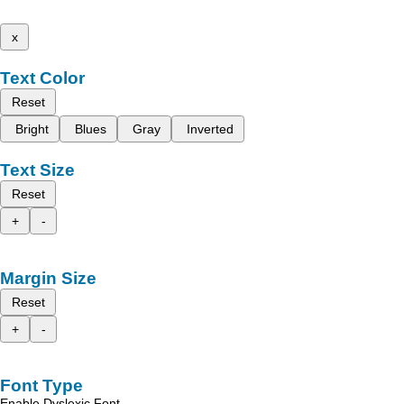
x
Text Color
Reset
Bright
Blues
Gray
Inverted
Text Size
Reset
+
-
Margin Size
Reset
+
-
Font Type
Enable Dyslexic Font