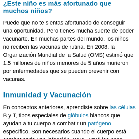
¿Este niño es más afortunado que
es
muchos niños?
más
afortunado
Puede que no te sientas afortunado de conseguir
que
muchos
una oportunidad. Pero tienes mucha suerte de poder
niños?
vacunarte. En muchas partes del mundo, los niños
Inmunidad
no reciben las vacunas de rutina. En 2008, la
y
Organización Mundial de la Salud (OMS) estimó que
Vacunación
Resumen
1.5 millones de niños menores de 5 años murieron
Explora
por enfermedades que se pueden prevenir con
más
vacunas.
Inmunidad y Vacunación
En conceptos anteriores, aprendiste sobre
las células
B y T, tipos especiales de
glóbulos
blancos que
ayudan a tu cuerpo a combatir un
patógeno
específico. Son necesarios cuando el cuerpo está