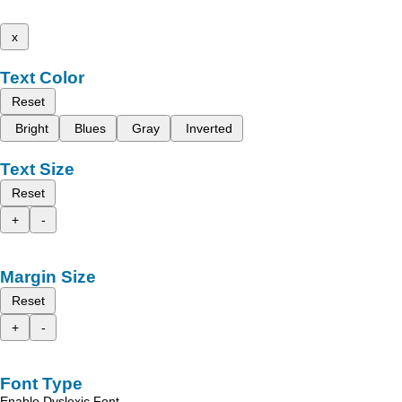
x
Text Color
Reset
Bright
Blues
Gray
Inverted
Text Size
Reset
+
-
Margin Size
Reset
+
-
Font Type
Enable Dyslexic Font