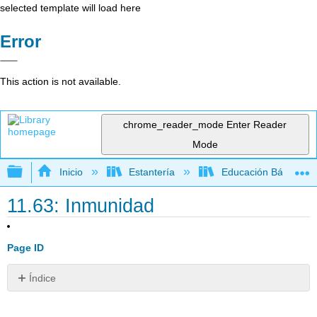
selected template will load here
Error
This action is not available.
chrome_reader_mode
Enter Reader
Mode
Expandir/contraer jerarquía global
Inicio
Estantería
Educación Básica
11.63: Inmunidad
Page ID
Índice
¿Este
niño