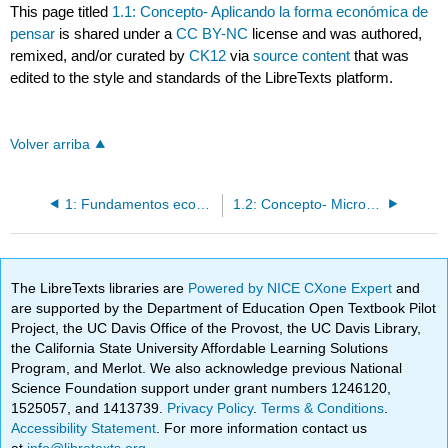
This page titled
1.1: Concepto- Aplicando la forma económica de
pensar
is shared under a
CC BY-NC
license and was authored,
remixed, and/or curated by
CK12
via
source content
that was
edited to the style and standards of the LibreTexts platform.
Volver arriba
1: Fundamentos económicos
1.2: Concepto- Microeconomía vs Macroeconomía
The LibreTexts libraries are
Powered by NICE CXone Expert
and
are supported by the Department of Education Open Textbook Pilot
Project, the UC Davis Office of the Provost, the UC Davis Library,
the California State University Affordable Learning Solutions
Program, and Merlot. We also acknowledge previous National
Science Foundation support under grant numbers 1246120,
1525057, and 1413739.
Privacy Policy
.
Terms & Conditions
.
Accessibility Statement
. For more information contact us
at
info@libretexts.org
.