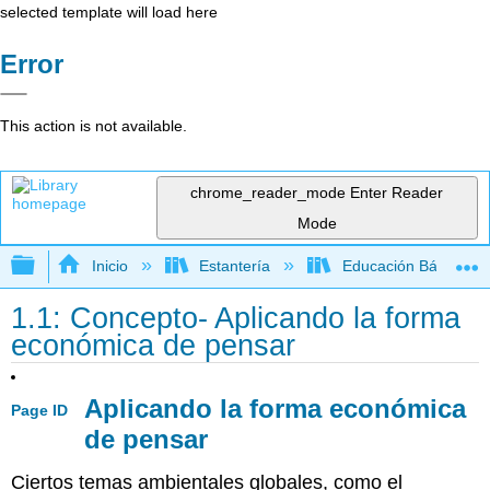
selected template will load here
Error
This action is not available.
chrome_reader_mode
Enter Reader
Mode
Expandir/contraer jerarquía global
Inicio
Estantería
Educación Básica
1.1: Concepto- Aplicando la forma
económica de pensar
Aplicando la forma económica
Page ID
de pensar
Ciertos temas ambientales globales, como el