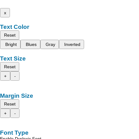
x
Text Color
Reset
Bright
Blues
Gray
Inverted
Text Size
Reset
+
-
Margin Size
Reset
+
-
Font Type
Enable Dyslexic Font