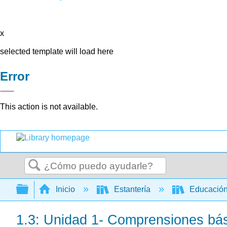
x
selected template will load here
Error
This action is not available.
Buscar
Expandir/contraer jerarquía global
Inicio
Estantería
Educación
1.3: Unidad 1- Comprensiones bási