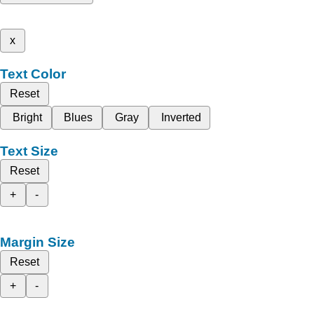
x
Text Color
Reset
Bright
Blues
Gray
Inverted
Text Size
Reset
+
-
Margin Size
Reset
+
-