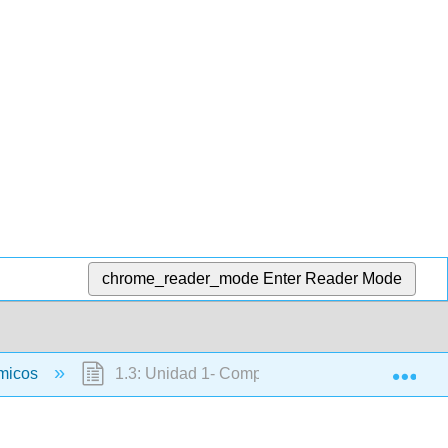
chrome_reader_mode
Enter Reader Mode
Exp
micos
1.3: Unidad 1- Comprensiones básicas, vocabul