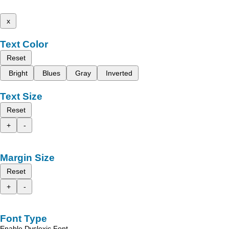
x
Text Color
Reset
Bright
Blues
Gray
Inverted
Text Size
Reset
+
-
Margin Size
Reset
+
-
Font Type
Enable Dyslexic Font