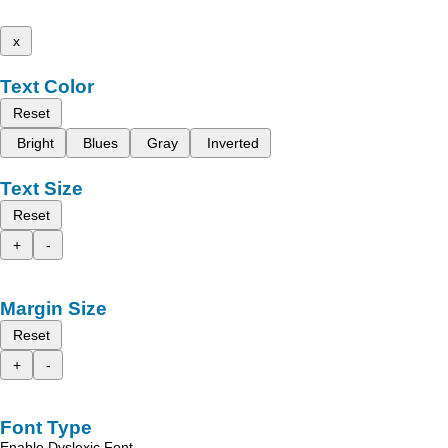
x
Text Color
Reset
Bright
Blues
Gray
Inverted
Text Size
Reset
+
-
Margin Size
Reset
+
-
Font Type
Enable Dyslexic Font