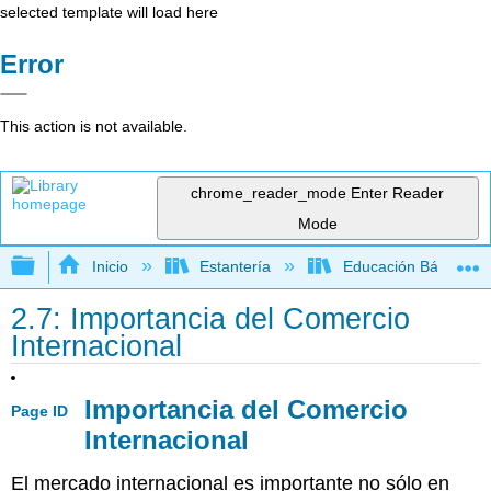
selected template will load here
Error
This action is not available.
chrome_reader_mode
Enter Reader
Mode
Expandir/contraer jerarquía global
Inicio
Estantería
Educación Básica
2.7: Importancia del Comercio
Internacional
Importancia del Comercio
Page ID
Internacional
El mercado internacional es importante no sólo en