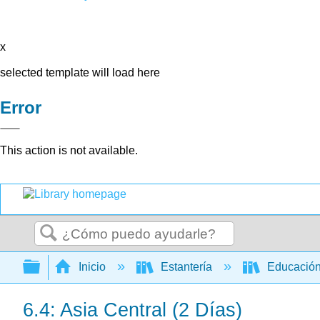
x
selected template will load here
Error
This action is not available.
Buscar
Expandir/contraer jerarquía global
Inicio
Estantería
Educación
6.4: Asia Central (2 Días)