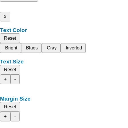
x
Text Color
Reset
Bright
Blues
Gray
Inverted
Text Size
Reset
+
-
Margin Size
Reset
+
-