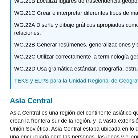
WG.21B Localiza lugares de trascendencia geopo
WG.21C Crear e interpretar diferentes tipos de map
WG.22A Diseñe y dibuje gráficos apropiados como m
relaciones.
WG.22B Generar resúmenes, generalizaciones y de
WG.22C Utilizar correctamente la terminología geo
WG.22D Usa gramática estándar, ortografía, estru
TEKS y ELPS para la Unidad Regional de Geograf
Asia Central
Asia Central es una región del continente asiático 
crean la frontera sur de la región, y la vasta exten
Unión Soviética. Asia Central estaba ubicada en lo
una encrucijada para las personas, las ideas y el co