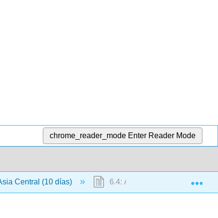
chrome_reader_mode
Enter Reader Mode
Exp
Asia Central (10 días)
6.4: Asia Central (2 Días)