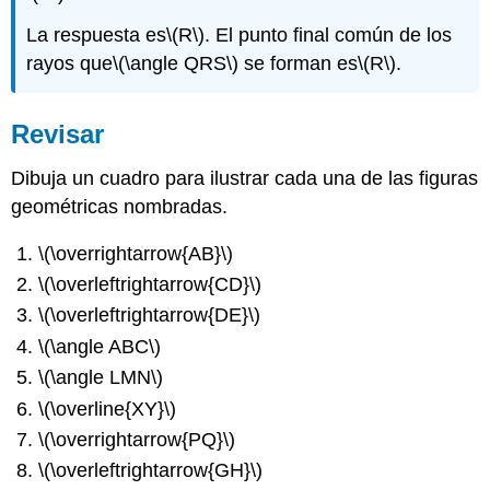
La respuesta es
\(R\)
. El punto final común de los
rayos que
\(\angle QRS\)
se forman es
\(R\)
.
Revisar
Dibuja un cuadro para ilustrar cada una de las figuras
geométricas nombradas.
\(\overrightarrow{AB}\)
\(\overleftrightarrow{CD}\)
\(\overleftrightarrow{DE}\)
\(\angle ABC\)
\(\angle LMN\)
\(\overline{XY}\)
\(\overrightarrow{PQ}\)
\(\overleftrightarrow{GH}\)