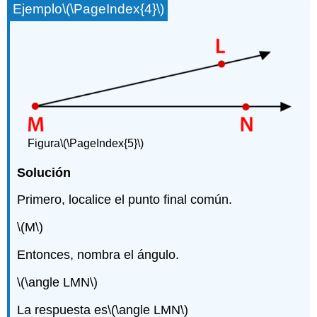
Ejemplo
\(\PageIndex{4}\)
Figura
\(\PageIndex{5}\)
Solución
Primero, localice el punto final común.
\(M\)
Entonces, nombra el ángulo.
\(\angle LMN\)
La respuesta es
\(\angle LMN\)