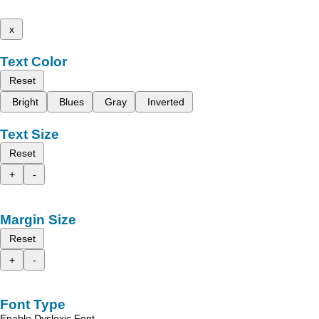
x
Text Color
Reset
Bright
Blues
Gray
Inverted
Text Size
Reset
+
-
Margin Size
Reset
+
-
Font Type
Enable Dyslexic Font