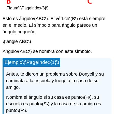
Figura
\(\PageIndex{3}\)
Esto es ángulo
\(ABC\)
. El vértice
\(B\)
está siempre
en el medio. El símbolo para ángulo parece un
ángulo pequeño.
\(\angle ABC\)
Ángulo
\(ABC\)
se nombra con este símbolo.
Ejemplo
\(\PageIndex{1}\)
Antes, te dieron un problema sobre Donyell y su
caminata a la escuela y luego a la casa de su
amigo.
Nombra el ángulo si su casa es punto
\(H\)
, su
escuela es punto
\(S\)
y la casa de su amigo es
punto
\(F\)
.