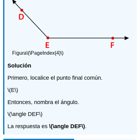
Figura
\(\PageIndex{4}\)
Solución
Primero, localice el punto final común.
\(E\)
Entonces, nombra el ángulo.
\(\angle DEF\)
La respuesta es
\(\angle DEF\)
.