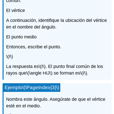
común.
El vértice
A continuación, identifique la ubicación del vértice
en el nombre del ángulo.
El punto medio
Entonces, escribe el punto.
\(I\)
La respuesta es
\(I\)
. El punto final común de los
rayos que
\(\angle HIJ\)
se forman es
\(I\)
.
Ejemplo
\(\PageIndex{3}\)
Nombra este ángulo. Asegúrate de que el vértice
esté en el medio.