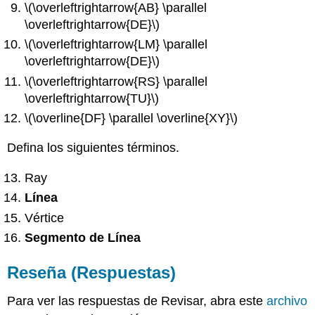
\(\overleftrightarrow{AB} \parallel
\overleftrightarrow{DE}\)
\(\overleftrightarrow{LM} \parallel
\overleftrightarrow{DE}\)
\(\overleftrightarrow{RS} \parallel
\overleftrightarrow{TU}\)
\(\overline{DF} \parallel \overline{XY}\)
Defina los siguientes términos.
Ray
Línea
Vértice
Segmento de Línea
Reseña (Respuestas)
Para ver las respuestas de Revisar, abra este
archivo