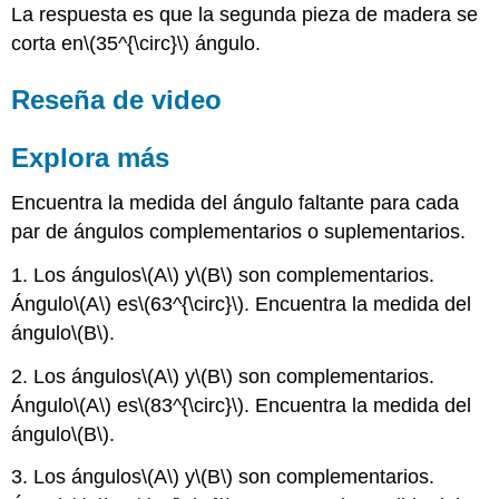
La respuesta es que la segunda pieza de madera se
corta en
\(35^{\circ}\)
ángulo.
Reseña de video
Explora más
Encuentra la medida del ángulo faltante para cada
par de ángulos complementarios o suplementarios.
1. Los ángulos
\(A\)
y
\(B\)
son complementarios.
Ángulo
\(A\)
es
\(63^{\circ}\)
. Encuentra la medida del
ángulo
\(B\)
.
2. Los ángulos
\(A\)
y
\(B\)
son complementarios.
Ángulo
\(A\)
es
\(83^{\circ}\)
. Encuentra la medida del
ángulo
\(B\)
.
3. Los ángulos
\(A\)
y
\(B\)
son complementarios.