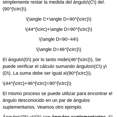
simplemente restar la medida del ángulo
\(C\)
de
\
(90^{\circ}\)
.
\(\angle C+\angle D=90^{\circ}\)
\(44^{\circ}+\angle D=90^{\circ}\)
\(\angle D=90−44\)
\(\angle D=46^{\circ}\)
El ángulo
\(D\)
por lo tanto mide
\(46^{\circ}\)
. Se
puede verificar el cálculo sumando ángulos
\(C\)
y
\
(D\)
. La suma debe ser igual a
\(90^{\circ}\)
.
\(44^{\circ}+46^{\circ}=90^{\circ}\)
El mismo proceso se puede utilizar para encontrar el
ángulo desconocido en un par de ángulos
suplementarios. Veamos otro ejemplo.