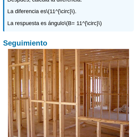
La diferencia es
\(11^{\circ}\)
.
La respuesta es ángulo
\(B= 11^{\circ}\)
Seguimiento