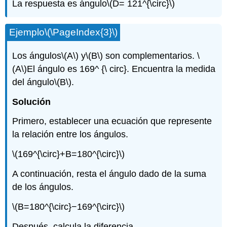
La respuesta es ángulo
\(D= 121^{\circ}\)
Ejemplo
\(\PageIndex{3}\)
Los ángulos
\(A\)
y
\(B\)
son complementarios.
\
(A\)
El ángulo es 169^ {\ circ}. Encuentra la medida
del ángulo
\(B\)
.
Solución
Primero, establecer una ecuación que represente
la relación entre los ángulos.
\(169^{\circ}+B=180^{\circ}\)
A continuación, resta el ángulo dado de la suma
de los ángulos.
\(B=180^{\circ}−169^{\circ}\)
Después, calcula la diferencia.