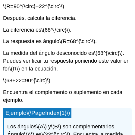
\(R=90^{\circ}−22^{\circ}\)
Después, calcula la diferencia.
La diferencia es
\(68^{\circ}\)
.
La respuesta es ángulo
\(R=68^{\circ}\)
.
La medida del ángulo desconocido es
\(68^{\circ}\)
.
Puedes verificar tu respuesta poniendo este valor en
for
\(R\)
en la ecuación.
\(68+22=90^{\circ}\)
Encuentra el complemento o suplemento en cada
ejemplo.
Ejemplo
\(\PageIndex{1}\)
Los ángulos
\(A\)
y
\(B\)
son complementarios.
Ángulo
\(A\)
es
\(33^{\circ}\)
. Encuentra la medida