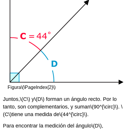
Figura
\(\PageIndex{2}\)
Juntos,
\(C\)
y
\(D\)
forman un ángulo recto. Por lo
tanto, son complementarios, y suman
\(90^{\circ}\)
.
\
(C\)
tiene una medida de
\(44^{\circ}\)
.
Para encontrar la medición del ángulo
\(D\)
,