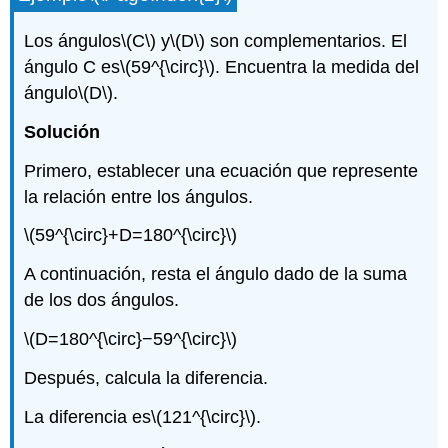
Los ángulos
\(C\)
y
\(D\)
son complementarios. El
ángulo C es
\(59^{\circ}\)
. Encuentra la medida del
ángulo
\(D\)
.
Solución
Primero, establecer una ecuación que represente
la relación entre los ángulos.
\(59^{\circ}+D=180^{\circ}\)
A continuación, resta el ángulo dado de la suma
de los dos ángulos.
\(D=180^{\circ}−59^{\circ}\)
Después, calcula la diferencia.
La diferencia es
\(121^{\circ}\)
.