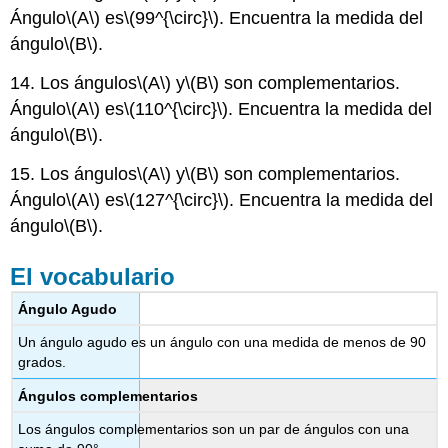
Ángulo
\(A\)
es
\(99^{\circ}\)
. Encuentra la medida del
ángulo
\(B\)
.
14. Los ángulos
\(A\)
y
\(B\)
son complementarios.
Ángulo
\(A\)
es
\(110^{\circ}\)
. Encuentra la medida del
ángulo
\(B\)
.
15. Los ángulos
\(A\)
y
\(B\)
son complementarios.
Ángulo
\(A\)
es
\(127^{\circ}\)
. Encuentra la medida del
ángulo
\(B\)
.
El vocabulario
Ángulo Agudo
Un ángulo agudo es un ángulo con una medida de menos de 90
grados.
Ángulos complementarios
Los ángulos complementarios son un par de ángulos con una