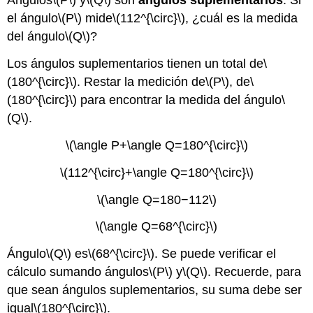
Ángulos
\(P\)
y
\(Q\)
son
ángulos suplementarios
. Si
el ángulo
\(P\)
mide
\(112^{\circ}\)
, ¿cuál es la medida
del ángulo
\(Q\)
?
Los ángulos suplementarios tienen un total de
\
(180^{\circ}\)
. Restar la medición de
\(P\)
, de
\
(180^{\circ}\)
para encontrar la medida del ángulo
\
(Q\)
.
\(\angle P+\angle Q=180^{\circ}\)
\(112^{\circ}+\angle Q=180^{\circ}\)
\(\angle Q=180−112\)
\(\angle Q=68^{\circ}\)
Ángulo
\(Q\)
es
\(68^{\circ}\)
. Se puede verificar el
cálculo sumando ángulos
\(P\)
y
\(Q\)
. Recuerde, para
que sean ángulos suplementarios, su suma debe ser
igual
\(180^{\circ}\)
.