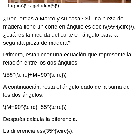
Figura
\(\PageIndex{5}\)
¿Recuerdas a Marco y su casa? Si una pieza de
madera tiene un corte en ángulo es decir
\(55^{\circ}\)
,
¿cuál es la medida del corte en ángulo para la
segunda pieza de madera?
Primero, establecer una ecuación que represente la
relación entre los dos ángulos.
\(55^{\circ}+M=90^{\circ}\)
A continuación, resta el ángulo dado de la suma de
los dos ángulos.
\(M=90^{\circ}−55^{\circ}\)
Después calcula la diferencia.
La diferencia es
\(35^{\circ}\)
.