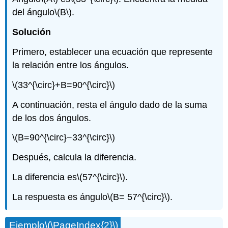
del ángulo
\(B\)
.
Solución
Primero, establecer una ecuación que represente
la relación entre los ángulos.
\(33^{\circ}+B=90^{\circ}\)
A continuación, resta el ángulo dado de la suma
de los dos ángulos.
\(B=90^{\circ}−33^{\circ}\)
Después, calcula la diferencia.
La diferencia es
\(57^{\circ}\)
.
La respuesta es ángulo
\(B= 57^{\circ}\)
.
Ejemplo
\(\PageIndex{2}\)