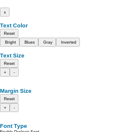
x
Text Color
Reset
Bright
Blues
Gray
Inverted
Text Size
Reset
+
-
Margin Size
Reset
+
-
Font Type
Enable Dyslexic Font