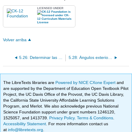
LICENSED UNDER
Volver arriba
5.26: Determinar las medidas de ángulo faltantes
5.28: Ángulos exteriores en polígonos convexos
The LibreTexts libraries are
Powered by NICE CXone Expert
and
are supported by the Department of Education Open Textbook Pilot
Project, the UC Davis Office of the Provost, the UC Davis Library,
the California State University Affordable Learning Solutions
Program, and Merlot. We also acknowledge previous National
Science Foundation support under grant numbers 1246120,
1525057, and 1413739.
Privacy Policy
.
Terms & Conditions
.
Accessibility Statement
. For more information contact us
at
info@libretexts.org
.