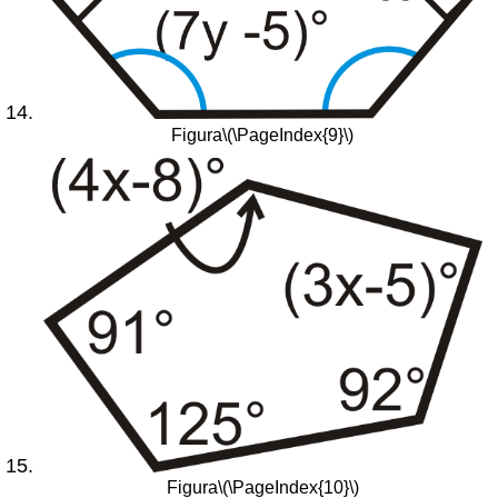
Figura
\(\PageIndex{9}\)
Figura
\(\PageIndex{10}\)