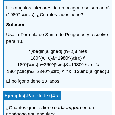
Los ángulos interiores de un polígono se suman a
\
(1980^{\circ}\)
. ¿Cuántos lados tiene?
Solución
Usa la Fórmula de Suma de Polígonos y resuelve
para n\).
\(\begin{aligned} (n−2)\times
180^{\circ}&=1980^{\circ} \\
180^{\circ}n−360^{\circ}&=1980^{\circ} \\
180^{\circ}n&=2340^{\circ} \\ n&=13\end{aligned}\)
El polígono tiene 13 lados.
Ejemplo
\(\PageIndex{4}\)
¿Cuántos grados tiene
cada ángulo
en un
nonágono
equiangular
?