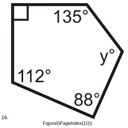
Figura
\(\PageIndex{11}\)