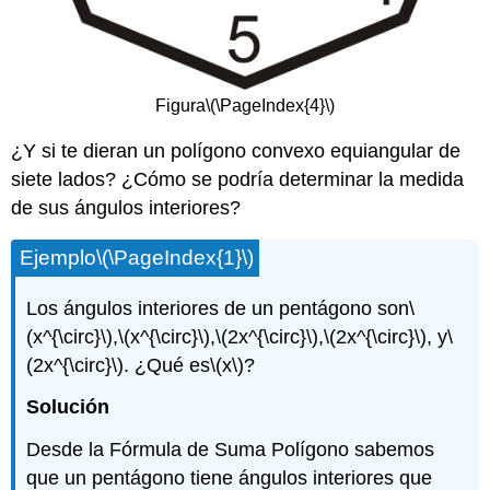
Figura
\(\PageIndex{4}\)
¿Y si te dieran un polígono convexo equiangular de
siete lados? ¿Cómo se podría determinar la medida
de sus ángulos interiores?
Ejemplo
\(\PageIndex{1}\)
Los ángulos interiores de un pentágono son
\
(x^{\circ}\)
,
\(x^{\circ}\)
,
\(2x^{\circ}\)
,
\(2x^{\circ}\)
, y
\
(2x^{\circ}\)
. ¿Qué es
\(x\)
?
Solución
Desde la Fórmula de Suma Polígono sabemos
que un pentágono tiene ángulos interiores que