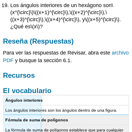
Los ángulos interiores de un hexágono son
\
(x^{\circ}\)
\((x+1)^{\circ}\)
,
\((x+2)^{\circ}\)
,
\
((x+3)^{\circ}\)
,
\((x+4)^{\circ}\)
, y
\((x+5)^{\circ}\)
.
¿Qué es
\(x\)
?
Reseña (Respuestas)
Para ver las respuestas de Revisar, abra este
archivo
PDF
y busque la sección 6.1.
Recursos
El vocabulario
Ángulos interiores
Los ángulos interiores son los ángulos dentro de una figura.
Fórmula de suma de polígonos
La fórmula de suma de polígonos establece que para cualquier