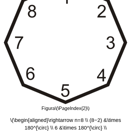
Figura
\(\PageIndex{2}\)
\(\begin{aligned}\rightarrow n=8 \\ (8−2) &\times
180^{\circ} \\ 6 &\times 180^{\circ} \\