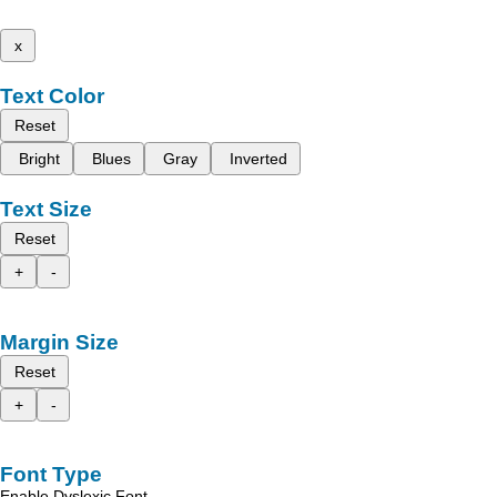
x
Text Color
Reset
Bright
Blues
Gray
Inverted
Text Size
Reset
+
-
Margin Size
Reset
+
-
Font Type
Enable Dyslexic Font