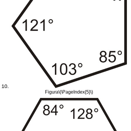
Figura
\(\PageIndex{5}\)