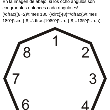
En la imagen de abajo, si los ocho ángulos son
congruentes entonces cada ángulo es
\
(\dfrac{(8−2)\times 180^{\circ}}{8}=\dfrac{6\times
180^{\circ}}{8}=\dfrac{1080^{\circ}}{8}=135^{\circ}\)
.