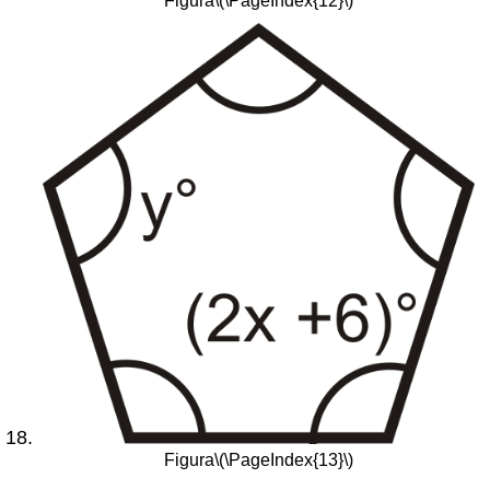
Figura
\(\PageIndex{12}\)
Figura
\(\PageIndex{13}\)