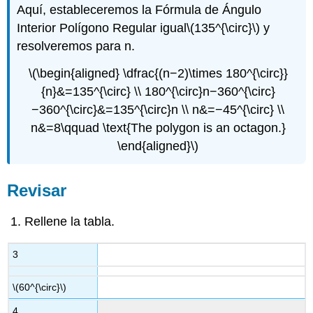
Aquí, estableceremos la Fórmula de Ángulo
Interior Polígono Regular igual
\(135^{\circ}\)
y
resolveremos para n.
\(\begin{aligned} \dfrac{(n−2)\times 180^{\circ}}
{n}&=135^{\circ} \\ 180^{\circ}n−360^{\circ}
−360^{\circ}&=135^{\circ}n \\ n&=−45^{\circ} \\
n&=8\qquad \text{The polygon is an octagon.}
\end{aligned}\)
Revisar
Rellene la tabla.
3
\(60^{\circ}\)
4