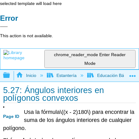
selected template will load here
Error
This action is not available.
chrome_reader_mode
Enter Reader
Mode
Expandir/contraer jerarquía global
Inicio
Estantería
Educación Básica
5.27: Ángulos interiores en
polígonos convexos
Usa la fórmula
\((x - 2)180\)
para encontrar la
Page ID
suma de los ángulos interiores de cualquier
polígono.