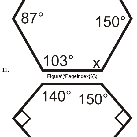
Figura
\(\PageIndex{6}\)