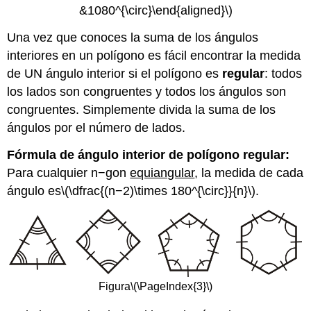
&1080^{\circ}\end{aligned}\)
Una vez que conoces la suma de los ángulos
interiores en un polígono es fácil encontrar la medida
de UN ángulo interior si el polígono es
regular
: todos
los lados son congruentes y todos los ángulos son
congruentes. Simplemente divida la suma de los
ángulos por el número de lados.
Fórmula de ángulo interior de polígono regular:
Para cualquier n−gon
equiangular
, la medida de cada
ángulo es
\(\dfrac{(n−2)\times 180^{\circ}}{n}\)
.
Figura
\(\PageIndex{3}\)