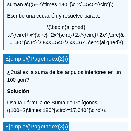
suman a
\((5−2)\times 180^{\circ}=540^{\circ}\)
.
Escribe una ecuación y resuelve para x.
\(\begin{aligned}
x^{\circ}+x^{\circ}+2x^{\circ}+2x^{\circ}+2x^{\circ}&
=540^{\circ} \\ 8x&=540 \\ x&=67.5\end{aligned}\)
Ejemplo
\(\PageIndex{2}\)
¿Cuál es la suma de los ángulos interiores en un
100 gon?
Solución
Usa la Fórmula de Suma de Polígonos.
\
((100−2)\times 180^{\circ}=17,640^{\circ}\)
.
Ejemplo
\(\PageIndex{3}\)