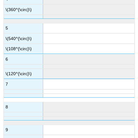
\(360^{\circ}\)
5
\(540^{\circ}\)
\(108^{\circ}\)
6
\(120^{\circ}\)
7
8
9