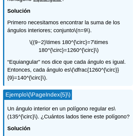
Solución
Primero necesitamos encontrar la suma de los
ángulos interiores; conjunto
\(n=9\)
.
\((9−2)\times 180^{\circ}=7\times
180^{\circ}=1260^{\circ}\)
“Equiangular” nos dice que cada ángulo es igual.
Entonces, cada ángulo es
\(\dfrac{1260^{\circ}}
{9}=140^{\circ}\)
.
Ejemplo
\(\PageIndex{5}\)
Un ángulo interior en un polígono regular es
\
(135^{\circ}\)
. ¿Cuántos lados tiene este polígono?
Solución