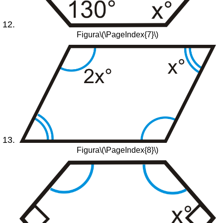
Figura
\(\PageIndex{7}\)
Figura
\(\PageIndex{8}\)