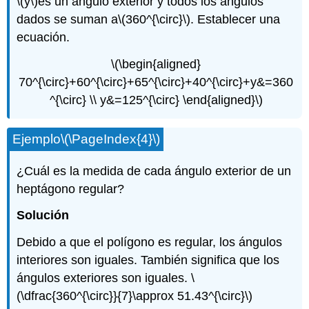
\(y\)
es un ángulo exterior y todos los ángulos
dados se suman a
\(360^{\circ}\)
. Establecer una
ecuación.
\(\begin{aligned}
70^{\circ}+60^{\circ}+65^{\circ}+40^{\circ}+y&=360
^{\circ} \\ y&=125^{\circ} \end{aligned}\)
Ejemplo
\(\PageIndex{4}\)
¿Cuál es la medida de cada ángulo exterior de un
heptágono regular?
Solución
Debido a que el polígono es regular, los ángulos
interiores son iguales. También significa que los
ángulos exteriores son iguales.
\
(\dfrac{360^{\circ}}{7}\approx 51.43^{\circ}\)