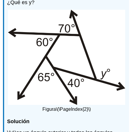
¿Qué es y?
Figura
\(\PageIndex{2}\)
Solución