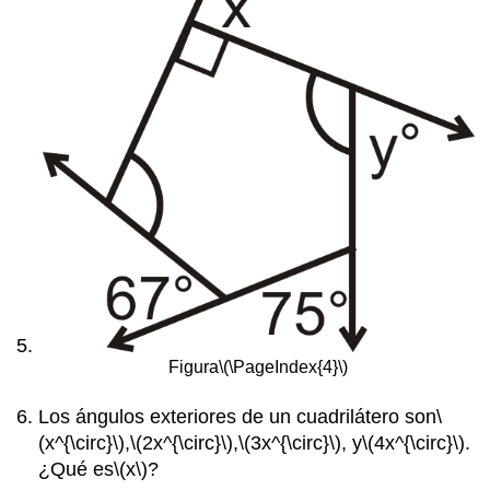
Figura
\(\PageIndex{4}\)
Los ángulos exteriores de un cuadrilátero son
\
(x^{\circ}\)
,
\(2x^{\circ}\)
,
\(3x^{\circ}\)
, y
\(4x^{\circ}\)
.
¿Qué es
\(x\)
?