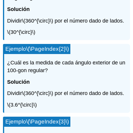
Solución
Dividir
\(360^{\circ}\)
por el número dado de lados.
\(30^{\circ}\)
Ejemplo
\(\PageIndex{2}\)
¿Cuál es la medida de cada ángulo exterior de un
100-gon regular?
Solución
Dividir
\(360^{\circ}\)
por el número dado de lados.
\(3.6^{\circ}\)
Ejemplo
\(\PageIndex{3}\)