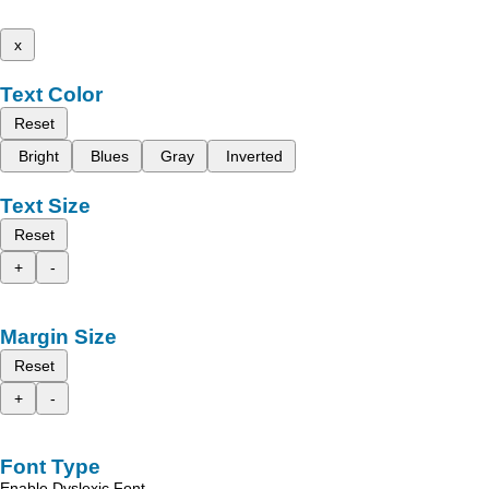
x
Text Color
Reset
Bright
Blues
Gray
Inverted
Text Size
Reset
+
-
Margin Size
Reset
+
-
Font Type
Enable Dyslexic Font