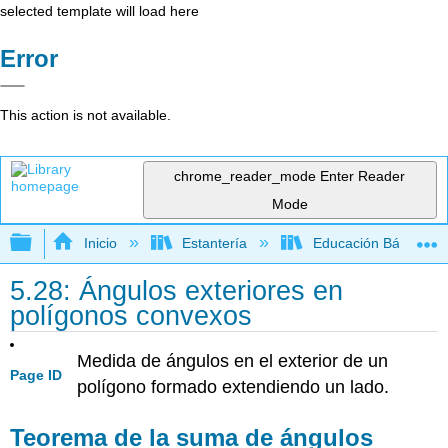
selected template will load here
Error
This action is not available.
chrome_reader_mode
Enter Reader
Mode
Expandir/contraer jerarquía global
Inicio
Estantería
Educación Básica
5.28: Ángulos exteriores en
polígonos convexos
Medida de ángulos en el exterior de un
Page ID
polígono formado extendiendo un lado.
Teorema de la suma de ángulos