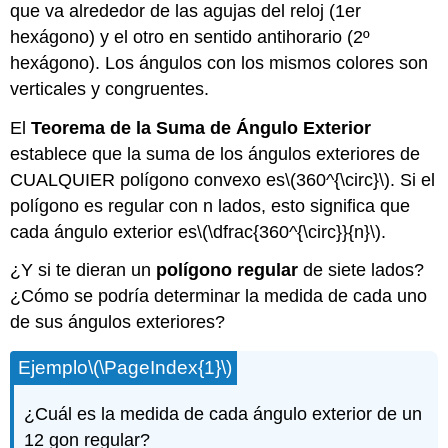
que va alrededor de las agujas del reloj (1er
hexágono) y el otro en sentido antihorario (2º
hexágono). Los ángulos con los mismos colores son
verticales y congruentes.
El
Teorema de la Suma de Ángulo Exterior
establece que la suma de los ángulos exteriores de
CUALQUIER polígono convexo es
\(360^{\circ}\)
. Si el
polígono es regular con n lados, esto significa que
cada ángulo exterior es
\(\dfrac{360^{\circ}}{n}\)
.
¿Y si te dieran un
polígono regular
de siete lados?
¿Cómo se podría determinar la medida de cada uno
de sus ángulos exteriores?
Ejemplo
\(\PageIndex{1}\)
¿Cuál es la medida de cada ángulo exterior de un
12 gon regular?