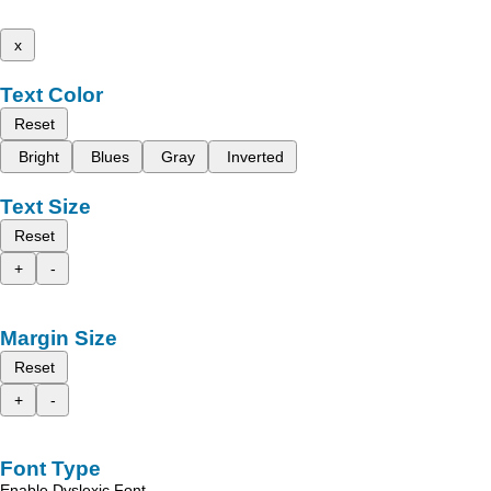
x
Text Color
Reset
Bright
Blues
Gray
Inverted
Text Size
Reset
+
-
Margin Size
Reset
+
-
Font Type
Enable Dyslexic Font