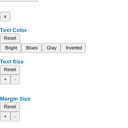
x
Text Color
Reset
Bright
Blues
Gray
Inverted
Text Size
Reset
+
-
Margin Size
Reset
+
-