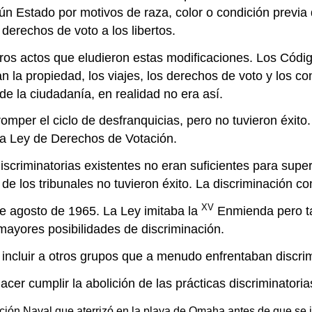
n Estado por motivos de raza, color o condición previa 
derechos de voto a los libertos.
tros actos que eludieron estas modificaciones. Los Códi
ían la propiedad, los viajes, los derechos de voto y los c
de la ciudadanía, en realidad no era así.
romper el ciclo de desfranquicias, pero no tuvieron éxit
 la Ley de Derechos de Votación.
scriminatorias existentes no eran suficientes para supera
e los tribunales no tuvieron éxito. La discriminación co
XV
de agosto de 1965. La Ley imitaba la
Enmienda pero ta
 mayores posibilidades de discriminación.
 incluir a otros grupos que a menudo enfrentaban discrim
er cumplir la abolición de las prácticas discriminatoria
ción Naval que aterrizó en la playa de Omaha antes de que se in