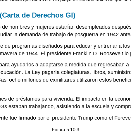
 (Carta de Derechos GI)
s de hombres y mujeres estarían desempleados después 
diar la demanda de trabajo de posguerra en 1942 antes 
e de programas diseñados para educar y entrenar a los m
avera de 1944. El presidente Franklin D. Roosevelt lo 
os para ayudarlos a adaptarse a medida que regresaban a l
educación. La Ley pagaría colegiaturas, libros, suminist
Casi ocho millones de exmilitares utilizaron estos benefi
 de préstamos para vivienda. El impacto en la economía
Gs estaban trabajando, asistiendo a la escuela y compr
ente fue firmado por el presidente Trump como el Forever 
Figura 5.10.3