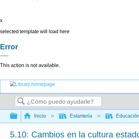
x
selected template will load here
Error
This action is not available.
Buscar
Expandir/contraer jerarquía global
Inicio
Estantería
Educación
5.10: Cambios en la cultura esta