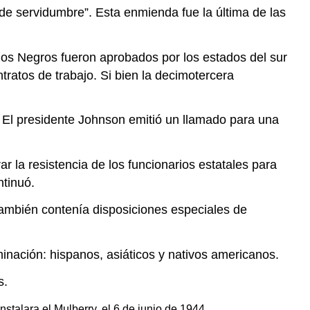
de servidumbre”. Esta enmienda fue la última de las
gos Negros fueron aprobados por los estados del sur
ontratos de trabajo. Si bien la decimotercera
o. El presidente Johnson emitió un llamado para una
r la resistencia de los funcionarios estatales para
ntinuó.
mbién contenía disposiciones especiales de
inación: hispanos, asiáticos y nativos americanos.
s.
stalara el Mulberry, el 6 de junio de 1944.