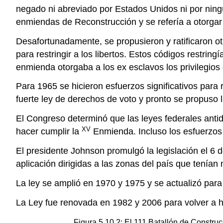
negado ni abreviado por Estados Unidos ni por ningú
enmiendas de Reconstrucción y se refería a otorgar 
Desafortunadamente, se propusieron y ratificaron o
para restringir a los libertos. Estos códigos restring
enmienda otorgaba a los ex esclavos los privilegios 
Para 1965 se hicieron esfuerzos significativos para 
fuerte ley de derechos de voto y pronto se propuso
El Congreso determinó que las leyes federales antidi
XV
hacer cumplir la
Enmienda. Incluso los esfuerzos d
El presidente Johnson promulgó la legislación el 6 
aplicación dirigidas a las zonas del país que tenían
La ley se amplió en 1970 y 1975 y se actualizó para
La Ley fue renovada en 1982 y 2006 para volver a hac
Figura 5.10.2: El 111 Batallón de Construc