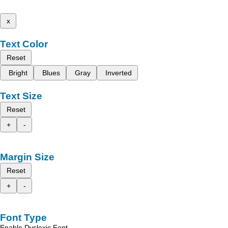
x
Text Color
Reset
Bright
Blues
Gray
Inverted
Text Size
Reset
+
-
Margin Size
Reset
+
-
Font Type
Enable Dyslexic Font