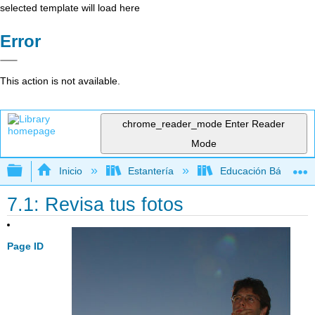
selected template will load here
Error
This action is not available.
chrome_reader_mode
Enter Reader
Mode
Expandir/contraer jerarquía global
Inicio
Estantería
Educación Básica
7.1: Revisa tus fotos
Page ID