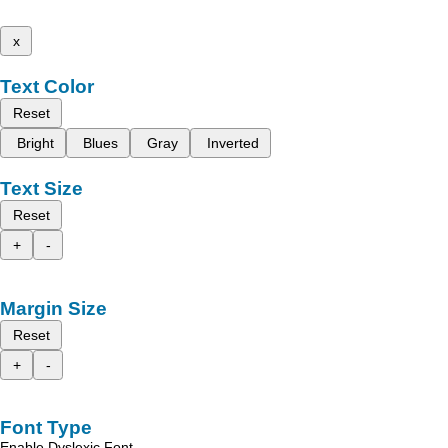
x
Text Color
Reset
Bright
Blues
Gray
Inverted
Text Size
Reset
+
-
Margin Size
Reset
+
-
Font Type
Enable Dyslexic Font