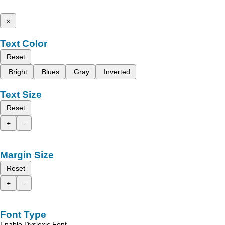
x
Text Color
Reset
Bright
Blues
Gray
Inverted
Text Size
Reset
+
-
Margin Size
Reset
+
-
Font Type
Enable Dyslexic Font