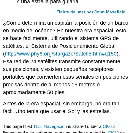
Y una estrella para guiarla
Fiebre del mar por John Masefield
¿Cómo determina un capitán la posición de un barco
en medio del océano? En nuestra era espacial, esto
se hace fácilmente, utilizando el sistema GPS de
satélites, el Sistema de Posicionamiento Global
(
http://www.phy6.org/stargaze/Satell5.htm#q150
).
Esa red de 24 satélites transmite constantemente
sus posiciones, y existen pequeños receptores
portátiles que convierten esas señales en posiciones
precisas dentro de al menos 15 metros o
aproximadamente 50 pies.
Antes de la era espacial, sin embargo, no era tan
fácil. Uno tenía que usar el Sol y las estrellas.
This page titled
11.1: Navegación
is shared under a
CK-12
license and was authored, remixed, and/or curated by
CK12
via