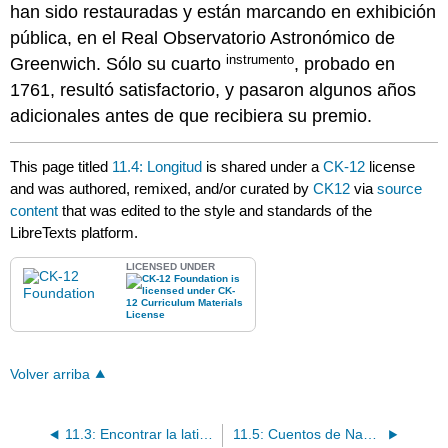
han sido restauradas y están marcando en exhibición
pública, en el Real Observatorio Astronómico de
instrumento
Greenwich. Sólo su cuarto
, probado en
1761, resultó satisfactorio, y pasaron algunos años
adicionales antes de que recibiera su premio.
This page titled
11.4: Longitud
is shared under a
CK-12
license
and was authored, remixed, and/or curated by
CK12
via
source
content
that was edited to the style and standards of the
LibreTexts platform.
LICENSED UNDER
Volver arriba
11.3: Encontrar la latitud con el sol del mediodía
11.5: Cuentos de Navegación 1- Robert Wood