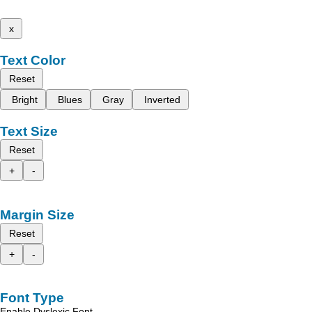
x
Text Color
Reset
Bright
Blues
Gray
Inverted
Text Size
Reset
+
-
Margin Size
Reset
+
-
Font Type
Enable Dyslexic Font