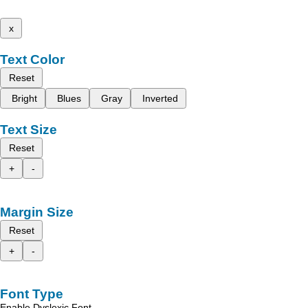
x
Text Color
Reset
Bright
Blues
Gray
Inverted
Text Size
Reset
+
-
Margin Size
Reset
+
-
Font Type
Enable Dyslexic Font