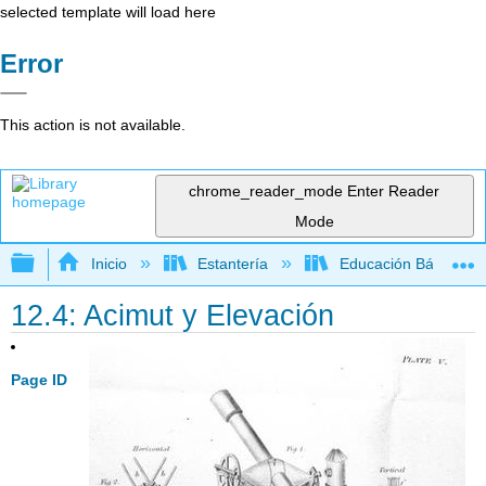
selected template will load here
Error
This action is not available.
chrome_reader_mode
Enter Reader
Mode
Expandir/contraer jerarquía global
Inicio
Estantería
Educación Básica
12.4: Acimut y Elevación
Page ID