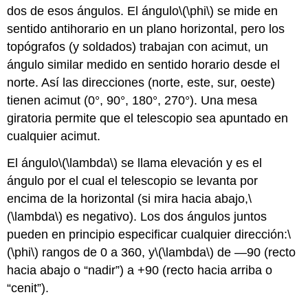
dos de esos ángulos. El ángulo
\(\phi\)
se mide en
sentido antihorario en un plano horizontal, pero los
topógrafos (y soldados) trabajan con acimut, un
ángulo similar medido en sentido horario desde el
norte. Así las direcciones (norte, este, sur, oeste)
tienen acimut (0°, 90°, 180°, 270°). Una mesa
giratoria permite que el telescopio sea apuntado en
cualquier acimut.
El ángulo
\(\lambda\)
se llama elevación y es el
ángulo por el cual el telescopio se levanta por
encima de la horizontal (si mira hacia abajo,
\
(\lambda\)
es negativo). Los dos ángulos juntos
pueden en principio especificar cualquier dirección:
\
(\phi\)
rangos de 0 a 360, y
\(\lambda\)
de —90 (recto
hacia abajo o “nadir”) a +90 (recto hacia arriba o
“cenit”).