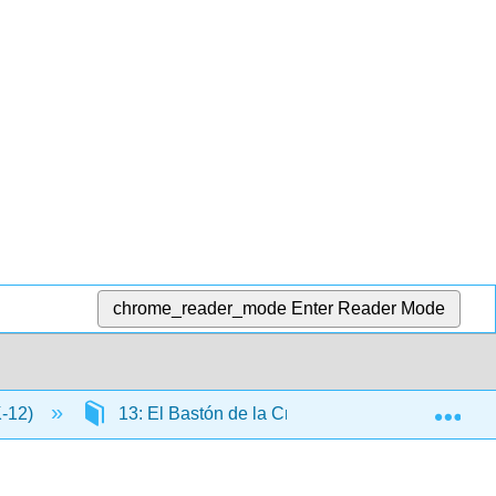
chrome_reader_mode
Enter Reader Mode
Exp
K-12)
13: El Bastón de la Cruz
13.1: El Bast