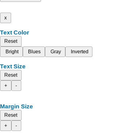
x
Text Color
Reset
Bright
Blues
Gray
Inverted
Text Size
Reset
+
-
Margin Size
Reset
+
-