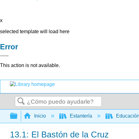
x
selected template will load here
Error
This action is not available.
Buscar
Expandir/contraer jerarquía global
Inicio
Estantería
Educación
13.1: El Bastón de la Cruz