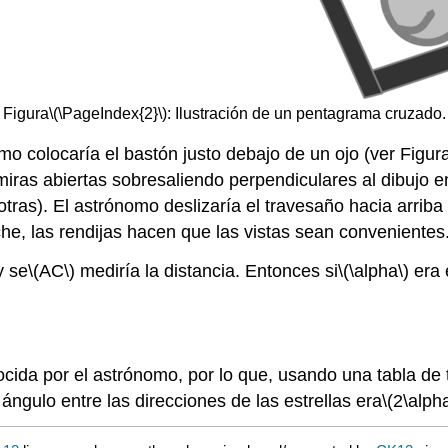
Figura
\(\PageIndex{2}\)
: Ilustración de un pentagrama cruzado.
o colocaría el bastón justo debajo de un ojo (ver Figura 
 miras abiertas sobresaliendo perpendiculares al dibujo
ras). El astrónomo deslizaría el travesaño hacia arriba 
noche, las rendijas hacen que las vistas sean convenientes
y se
\(AC\)
mediría la distancia. Entonces si
\(\alpha\)
era 
nocida por el astrónomo, por lo que, usando una tabla de
ángulo entre las direcciones de las estrellas era
\(2\alph