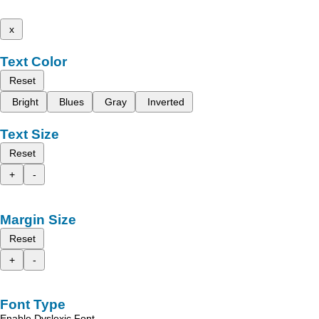
x
Text Color
Reset
Bright
Blues
Gray
Inverted
Text Size
Reset
+
-
Margin Size
Reset
+
-
Font Type
Enable Dyslexic Font