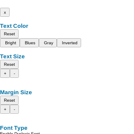
x
Text Color
Reset
Bright
Blues
Gray
Inverted
Text Size
Reset
+
-
Margin Size
Reset
+
-
Font Type
Enable Dyslexic Font