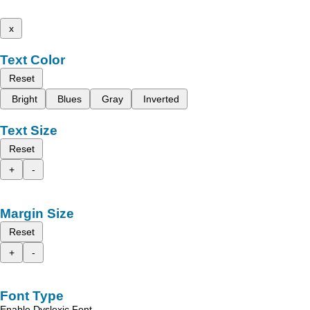
x
Text Color
Reset
Bright
Blues
Gray
Inverted
Text Size
Reset
+
-
Margin Size
Reset
+
-
Font Type
Enable Dyslexic Font