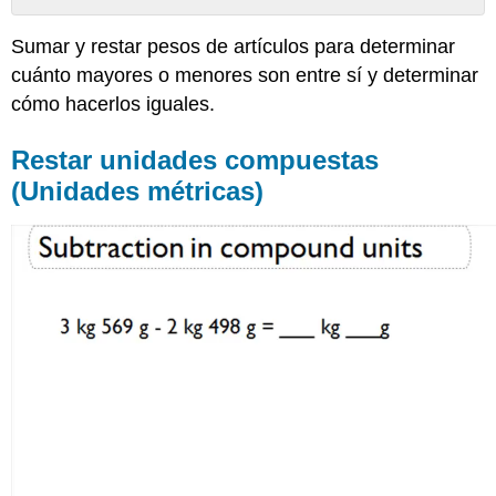
Restar
Sumar y restar pesos de artículos para determinar
unidades
compuestas
cuánto mayores o menores son entre sí y determinar
(Unidades
cómo hacerlos iguales.
métricas)
Uso
Restar unidades compuestas
de
(Unidades métricas)
una
báscula
y
cálculos
de
varios
pasos
para
encontrar
peso
en
gramos
I
Uso