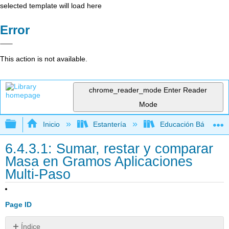
selected template will load here
Error
This action is not available.
chrome_reader_mode
Enter Reader
Mode
Expandir/contraer jerarquía global
Inicio
Estantería
Educación Básica
6.4.3.1: Sumar, restar y comparar
Masa en Gramos Aplicaciones
Multi-Paso
Page ID
Índice