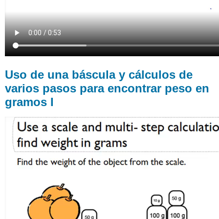
de
Escalas
y
Cálculos
para
Buscar
Totales
y
Uso de una báscula y cálculos de
Hacer
varios pasos para encontrar peso en
Comparaciones
(Unidades
gramos I
Métricas)
Totales
y
Comparaciones
con
Sumas
y
Restas
(Unidades
Métricas)