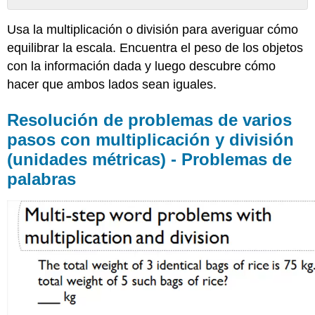
Resolución
Usa la multiplicación o división para averiguar cómo
de
problemas
equilibrar la escala. Encuentra el peso de los objetos
de
con la información dada y luego descubre cómo
varios
hacer que ambos lados sean iguales.
pasos
con
multiplicación
Resolución de problemas de varios
y
pasos con multiplicación y división
división
(unidades métricas) - Problemas de
(unidades
métricas)
palabras
-
Problemas
de
palabras
Problemas
de
imagen
de
una
sola