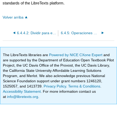
standards of the LibreTexts platform.
Volver arriba
6.4.4.2: Dividir para encontrar el peso en gramos o kilogramos
6.4.5: Operaciones mixtas para encontrar el peso métrico
The LibreTexts libraries are
Powered by NICE CXone Expert
and
are supported by the Department of Education Open Textbook Pilot
Project, the UC Davis Office of the Provost, the UC Davis Library,
the California State University Affordable Learning Solutions
Program, and Merlot. We also acknowledge previous National
Science Foundation support under grant numbers 1246120,
1525057, and 1413739.
Privacy Policy
.
Terms & Conditions
.
Accessibility Statement
. For more information contact us
at
info@libretexts.org
.