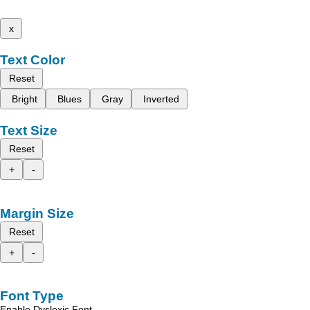
x
Text Color
Reset
Bright
Blues
Gray
Inverted
Text Size
Reset
+
-
Margin Size
Reset
+
-
Font Type
Enable Dyslexic Font