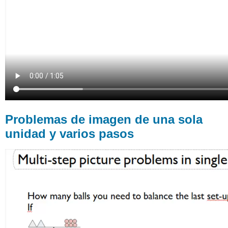
unidad
y
varios
pasos
Problemas de imagen de una sola
unidad y varios pasos