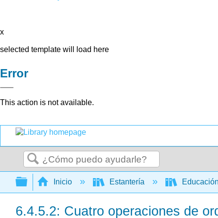
x
selected template will load here
Error
This action is not available.
Buscar
Expandir/contraer jerarquía global
Inicio
Estantería
Educación
6.4.5.2: Cuatro operaciones de or