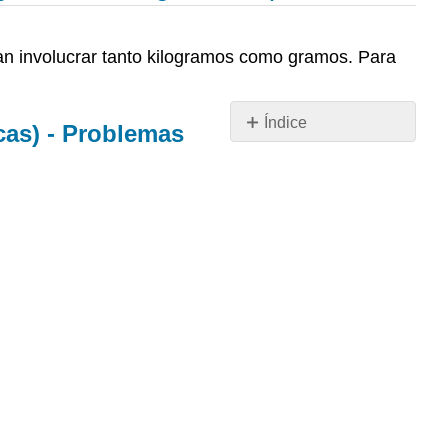
ían involucrar tanto kilogramos como gramos. Para
Índice
cas) - Problemas
Problemas
de
peso
de
cuatro
operaciones
en
varios
pasos
(unidades
métricas)
-
Problemas
de