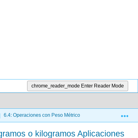
chrome_reader_mode
Enter Reader Mode
Exp
6.4: Operaciones con Peso Métrico
6.4.5: Operacio
 gramos o kilogramos Aplicaciones