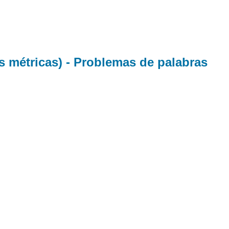
(unidades
métricas)
-
Problemas
de
 métricas) - Problemas de palabras
palabras