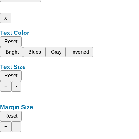
x
Text Color
Reset
Bright
Blues
Gray
Inverted
Text Size
Reset
+
-
Margin Size
Reset
+
-