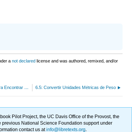
nder a
not declared
license and was authored, remixed, and/or
6.4.5.1: Utilizar las Cuatro Operaciones para Encontrar Peso en Gramos y/o Kilogramos Aplicaciones
6.5: Convertir Unidades Métricas de Peso
ok Pilot Project, the UC Davis Office of the Provost, the
ge previous National Science Foundation support under
formation contact us at
info@libretexts.org
.