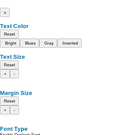
x
Text Color
Reset
Bright
Blues
Gray
Inverted
Text Size
Reset
+
-
Margin Size
Reset
+
-
Font Type
Enable Dyslexic Font