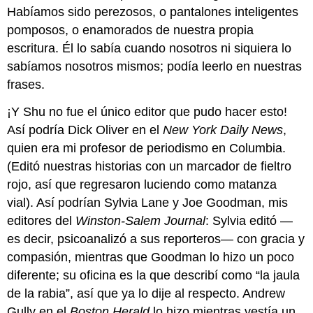
Habíamos sido perezosos, o pantalones inteligentes
pomposos, o enamorados de nuestra propia
escritura. Él lo sabía cuando nosotros ni siquiera lo
sabíamos nosotros mismos; podía leerlo en nuestras
frases.
¡Y Shu no fue el único editor que pudo hacer esto!
Así podría Dick Oliver en el
New York Daily News
,
quien era mi profesor de periodismo en Columbia.
(Editó nuestras historias con un marcador de fieltro
rojo, así que regresaron luciendo como matanza
vial). Así podrían Sylvia Lane y Joe Goodman, mis
editores del
Winston-Salem Journal
: Sylvia editó —
es decir, psicoanalizó a sus reporteros— con gracia y
compasión, mientras que Goodman lo hizo un poco
diferente; su oficina es la que describí como “la jaula
de la rabia”, así que ya lo dije al respecto. Andrew
Gully en el
Boston Herald
lo hizo mientras vestía un