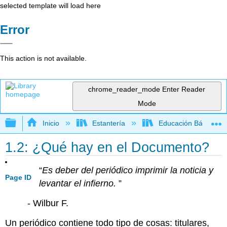
selected template will load here
Error
This action is not available.
chrome_reader_mode
Enter Reader
Mode
Expandir/contraer jerarquía global
Inicio
Estantería
Educación Básica
1.2: ¿Qué hay en el Documento?
“
Es deber del periódico imprimir la noticia y
Page ID
levantar el infierno.
”
- Wilbur F.
Un periódico contiene todo tipo de cosas: titulares,