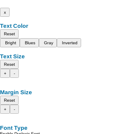
x
Text Color
Reset
Bright
Blues
Gray
Inverted
Text Size
Reset
+
-
Margin Size
Reset
+
-
Font Type
Enable Dyslexic Font