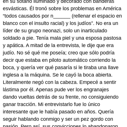
en su sótano iluminado y decorado con banderas
esvásticas. Él tronó sobre los problemas en América
“todos causados por n______ (rellenar el espacio en
blanco con el insulto racial) y los judíos”. No era un
líder de su grupo neonazi, solo un inarticulado
soldado a pie. Tenía mala piel y una esposa pastosa
y apática. A mitad de la entrevista, le dije que era
judío. No sé qué me poseía; creo que sólo podría
decir que estaba en piloto automático corriendo la
boca, y quería ver qué pasaría si le tiraba una llave
inglesa a la máquina. Se le cayó la boca abierta.
Literalmente negó con la cabeza. Empecé a sentir
lástima por él. Apenas pude ver los engranajes
dando vueltas detrás de su frente, no consiguiendo
ganar tracción. Mi entrevistarlo fue lo único
interesante que le había pasado en años. Quería
seguir hablando conmigo y ser un pez gordo con
pasión. Pero así, sus convicciones lo abandonaron.