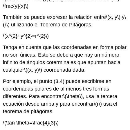
\frac{y}{x}\)
También se puede expresar la relación entre
\(x, y\)
y
\
(r\)
utilizando el Teorema de Pitágoras.
\(x^{2}+y^{2}=r^{2}\)
Tenga en cuenta que las coordenadas en forma polar
no son únicas. Esto se debe a que hay un número
infinito de ángulos coterminales que apuntan hacia
cualquier
\((x, y)\)
coordenada dada.
Por ejemplo, el punto (3,4) puede escribirse en
coordenadas polares de al menos tres formas
diferentes. Para encontrar
\(\theta\)
, usa la tercera
ecuación desde arriba y para encontrar
\(r\)
usa el
teorema de pitágoras.
\(\tan \theta=\frac{4}{3}\)