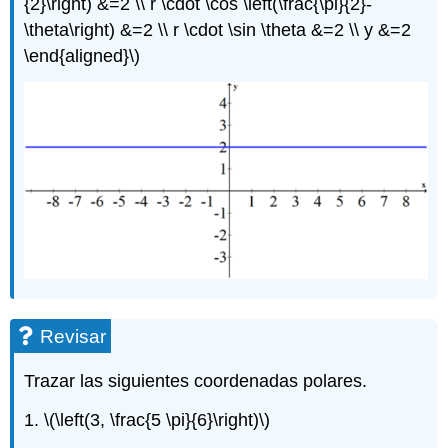
{2}\right) &=2 \\ r \cdot \cos \left(\frac{\pi}{2}-
\theta\right) &=2 \\ r \cdot \sin \theta &=2 \\ y &=2
\end{aligned}\)
Revisar
Trazar las siguientes coordenadas polares.
1.
\(\left(3, \frac{5 \pi}{6}\right)\)