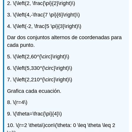
2.
\(\left(2, \frac{\pi}{2}\right)\)
3.
\(\left(4,-\frac{7 \pi}{6}\right)\)
4.
\(\left(-2, \frac{5 \pi}{3}\right)\)
Dar dos conjuntos alternos de coordenadas para
cada punto.
5.
\(\left(2,60^{\circ}\right)\)
6.
\(\left(5,330^{\circ}\right)\)
7.
\(\left(2,210^{\circ}\right)\)
Grafica cada ecuación.
8.
\(r=4\)
9.
\(\theta=\frac{\pi}{4}\)
10.
\(r=2 \theta\)
con
\(\theta: 0 \leq \theta \leq 2