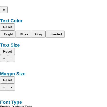
x
Text Color
Reset
Bright
Blues
Gray
Inverted
Text Size
Reset
+
-
Margin Size
Reset
+
-
Font Type
Enable Dyslexic Font