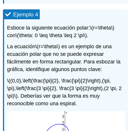
Ejemplo 4
Esboce la siguiente ecuación polar:
\(r=\theta\)
con
\(\theta: 0 \leq \theta \leq 2 \pi\)
.
La ecuación
\(r=\theta\)
es un ejemplo de una
ecuación polar que no se puede expresar
fácilmente en forma rectangular. Para esbozar la
gráfica, identifique algunos puntos clave:
\((0,0),\left(\frac{\pi}{2}, \frac{\pi}{2}\right),(\pi,
\pi),\left(\frac{3 \pi}{2}, \frac{3 \pi}{2}\right),(2 \pi, 2
\pi)\)
. Deberías ver que la forma es muy
reconocible como una espiral.