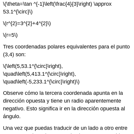
\(\theta=\tan ^{-1}\left(\frac{4}{3}\right) \approx
53.1^{\circ}\)
\(r^{2}=3^{2}+4^{2}\)
\(r=5\)
Tres coordenadas polares equivalentes para el punto
(3,4) son:
\(\left(5,53.1^{\circ}\right),
\quad\left(5,413.1^{\circ}\right),
\quad\left(-5,233.1^{\circ}\right)\)
Observe cómo la tercera coordenada apunta en la
dirección opuesta y tiene un radio aparentemente
negativo. Esto significa ir en la dirección opuesta al
ángulo.
Una vez que puedas traducir de un lado a otro entre