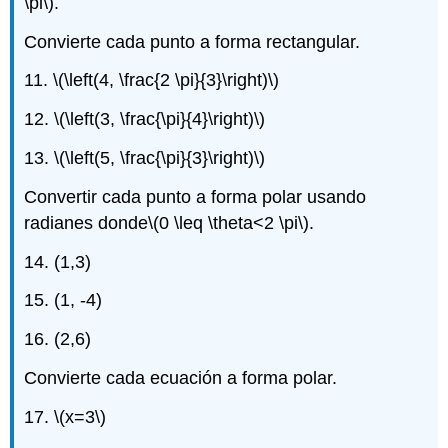
\pi\)
.
Convierte cada punto a forma rectangular.
11.
\(\left(4, \frac{2 \pi}{3}\right)\)
12.
\(\left(3, \frac{\pi}{4}\right)\)
13.
\(\left(5, \frac{\pi}{3}\right)\)
Convertir cada punto a forma polar usando
radianes donde
\(0 \leq \theta<2 \pi\)
.
14. (1,3)
15. (1, -4)
16. (2,6)
Convierte cada ecuación a forma polar.
17.
\(x=3\)