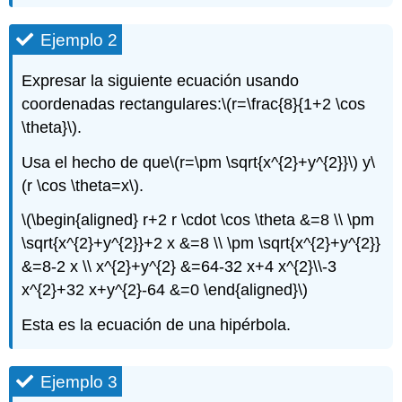
Ejemplo 2
Expresar la siguiente ecuación usando
coordenadas rectangulares:
\(r=\frac{8}{1+2 \cos
\theta}\)
.
Usa el hecho de que
\(r=\pm \sqrt{x^{2}+y^{2}}\)
y
\
(r \cos \theta=x\)
.
\(\begin{aligned} r+2 r \cdot \cos \theta &=8 \\ \pm
\sqrt{x^{2}+y^{2}}+2 x &=8 \\ \pm \sqrt{x^{2}+y^{2}}
&=8-2 x \\ x^{2}+y^{2} &=64-32 x+4 x^{2}\\-3
x^{2}+32 x+y^{2}-64 &=0 \end{aligned}\)
Esta es la ecuación de una hipérbola.
Ejemplo 3