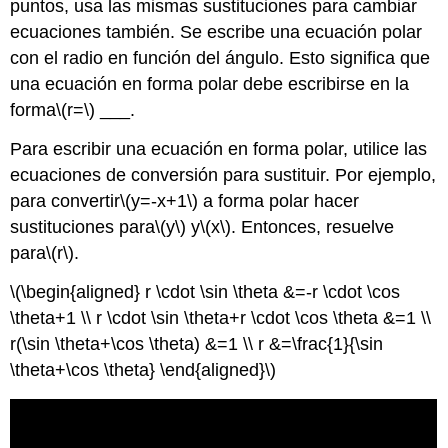
puntos, usa las mismas sustituciones para cambiar
ecuaciones también. Se escribe una ecuación polar
con el radio en función del ángulo. Esto significa que
una ecuación en forma polar debe escribirse en la
forma
\(r=\)
___.
Para escribir una ecuación en forma polar, utilice las
ecuaciones de conversión para sustituir. Por ejemplo,
para convertir
\(y=-x+1\)
a forma polar hacer
sustituciones para
\(y\)
y
\(x\)
. Entonces, resuelve
para
\(r\)
.
\(\begin{aligned} r \cdot \sin \theta &=-r \cdot \cos
\theta+1 \\ r \cdot \sin \theta+r \cdot \cos \theta &=1 \\
r(\sin \theta+\cos \theta) &=1 \\ r &=\frac{1}{\sin
\theta+\cos \theta} \end{aligned}\)