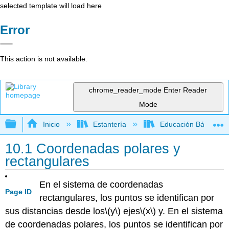
selected template will load here
Error
This action is not available.
chrome_reader_mode
Enter Reader
Mode
Expandir/contraer jerarquía global
Inicio
Estantería
Educación Básica
10.1 Coordenadas polares y
rectangulares
En el sistema de coordenadas
Page ID
rectangulares, los puntos se identifican por
sus distancias desde los
\(y\)
ejes
\(x\)
y. En el sistema
de coordenadas polares, los puntos se identifican por