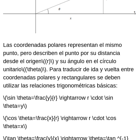
Las coordenadas polares representan el mismo
punto, pero describen el punto por su distancia
desde el origen
\((r)\)
y su ángulo en el círculo
unitario
\((\theta)\)
. Para traducir de ida y vuelta entre
coordenadas polares y rectangulares se deben
utilizar las relaciones trigonométricas básicas:
\(\sin \theta=\frac{y}{r} \rightarrow r \cdot \sin
\theta=y\)
\(\cos \theta=\frac{x}{r} \rightarrow r \cdot \cos
\theta=x\)
\(\tan \theta=\frac{y}{x} \rightarrow \theta=\tan ^{-1}