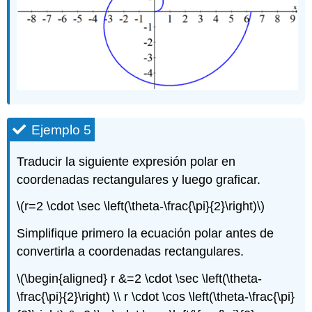
Ejemplo 5
Traducir la siguiente expresión polar en
coordenadas rectangulares y luego graficar.
\(r=2 \cdot \sec \left(\theta-\frac{\pi}{2}\right)\)
Simplifique primero la ecuación polar antes de
convertirla a coordenadas rectangulares.
\(\begin{aligned} r &=2 \cdot \sec \left(\theta-
\frac{\pi}{2}\right) \\ r \cdot \cos \left(\theta-\frac{\pi}