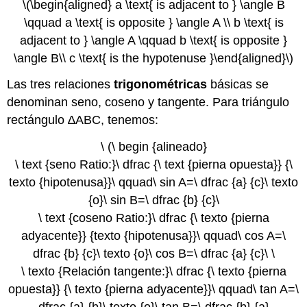
\(\begin{aligned} a \text{ is adjacent to } \angle B
\qquad a \text{ is opposite } \angle A \\ b \text{ is
adjacent to } \angle A \qquad b \text{ is opposite }
\angle B\\ c \text{ is the hypotenuse }\end{aligned}\)
Las tres relaciones
trigonométricas
básicas se
denominan seno, coseno y tangente. Para triángulo
rectángulo ∆ABC, tenemos:
\ (\ begin {alineado}
\ text {seno Ratio:}\ dfrac {\ text {pierna opuesta}} {\
texto {hipotenusa}}\ qquad\ sin A=\ dfrac {a} {c}\ texto
{o}\ sin B=\ dfrac {b} {c}\
\ text {coseno Ratio:}\ dfrac {\ texto {pierna
adyacente}} {texto {hipotenusa}}\ qquad\ cos A=\
dfrac {b} {c}\ texto {o}\ cos B=\ dfrac {a} {c}\ \
\ texto {Relación tangente:}\ dfrac {\ texto {pierna
opuesta}} {\ texto {pierna adyacente}}\ qquad\ tan A=\