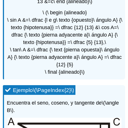
13 &=c\ end {alineado}\)
\ (\ begin {alineado}
\ sin A &=\ dfrac {l e g\ texto {opuesto}\ ángulo A} {\
texto {hipotenusa}} =\ dfrac {12} {13} &\ cos A=\
dfrac {\ texto {pierna adyacente a}\ ángulo A} {\
texto {hipotenusa}} =\ dfrac {5} {13},\
\ tan\ A &=\ dfrac {\ text {pierna opuesta}\ ángulo
A} {\ texto {pierna adyacente a}\ ángulo A} =\ dfrac
{12} {5}
\ final {alineado}\)
Ejemplo
\(\PageIndex{2}\)
Encuentra el seno, coseno, y tangente de
\(\angle
B\)
.