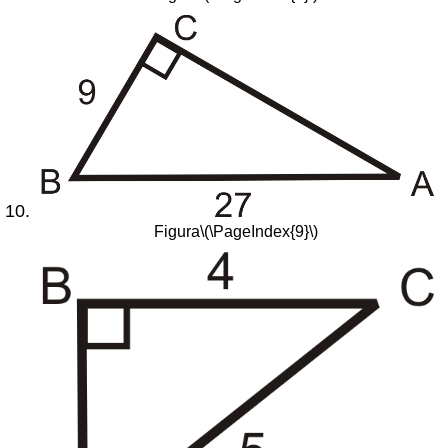
Figura
\(\PageIndex{9}\)