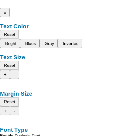
x
Text Color
Reset
Bright
Blues
Gray
Inverted
Text Size
Reset
+
-
Margin Size
Reset
+
-
Font Type
Enable Dyslexic Font