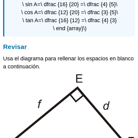
\ sin A=\ dfrac {16} {20} =\ dfrac {4} {5}\
\ cos A=\ dfrac {12} {20} =\ dfrac {3} {5}\
\ tan A=\ dfrac {16} {12} =\ dfrac {4} {3}
\ end {array}\)
Revisar
Usa el diagrama para rellenar los espacios en blanco
a continuación.