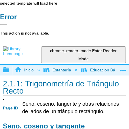
selected template will load here
Error
This action is not available.
chrome_reader_mode
Enter Reader
Mode
Expandir/contraer jerarquía global
Inicio
Estantería
Educación Básica
2.1.1: Trigonometría de Triángulo
Recto
Seno, coseno, tangente y otras relaciones
Page ID
de lados de un triángulo rectángulo.
Seno, coseno y tangente