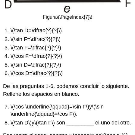
Figura
\(\PageIndex{7}\)
\(\tan D=\dfrac{?}{?}\)
\(\sin F=\dfrac{?}{?}\)
\(\tan F=\dfrac{?}{?}\)
\(\cos F=\dfrac{?}{?}\)
\(\sin D=\dfrac{?}{?}\)
\(\cos D=\dfrac{?}{?}\)
De las preguntas 1-6, podemos concluir lo siguiente.
Rellene los espacios en blanco.
\(\cos \underline{\qquad}=\sin F\)
y
\(\sin
\underline{\qquad}=\cos F\)
.
\(\tan D\)
y
\(\tan F\)
son _________ el uno del otro.