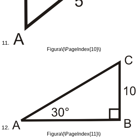
Figura
\(\PageIndex{10}\)
Figura
\(\PageIndex{11}\)