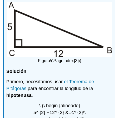
Figura
\(\PageIndex{3}\)
Solución
Primero, necesitamos usar
el Teorema de
Pitágoras
para encontrar la longitud de la
hipotenusa
.
\ (\ begin {alineado}
5^ {2} +12^ {2} &=c^ {2}\\