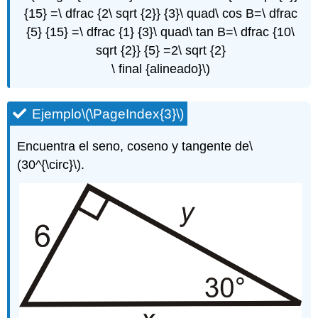
{15} =\ dfrac {2\ sqrt {2}} {3}\ quad\ cos B=\ dfrac
{5} {15} =\ dfrac {1} {3}\ quad\ tan B=\ dfrac {10\
sqrt {2}} {5} =2\ sqrt {2}
\ final {alineado}\)
Ejemplo
\(\PageIndex{3}\)
Encuentra el seno, coseno y tangente de
\
(30^{\circ}\)
.