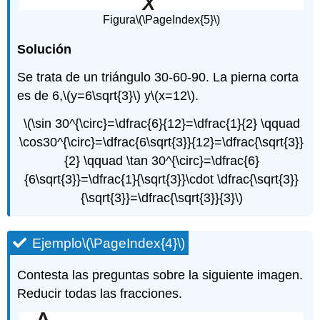
Figura
\(\PageIndex{5}\)
Solución
Se trata de un triángulo 30-60-90. La pierna corta
es de 6,
\(y=6\sqrt{3}\)
y
\(x=12\)
.
\(\sin 30^{\circ}=\dfrac{6}{12}=\dfrac{1}{2} \qquad
\cos30^{\circ}=\dfrac{6\sqrt{3}}{12}=\dfrac{\sqrt{3}}
{2} \qquad \tan 30^{\circ}=\dfrac{6}
{6\sqrt{3}}=\dfrac{1}{\sqrt{3}}\cdot \dfrac{\sqrt{3}}
{\sqrt{3}}=\dfrac{\sqrt{3}}{3}\)
Ejemplo
\(\PageIndex{4}\)
Contesta las preguntas sobre la siguiente imagen.
Reducir todas las fracciones.