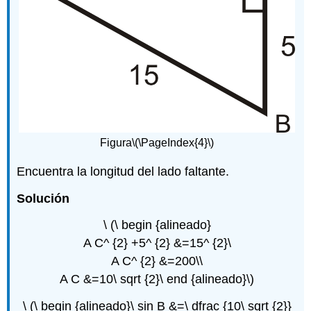
Figura
\(\PageIndex{4}\)
Encuentra la longitud del lado faltante.
Solución
\ (\ begin {alineado}
A C^ {2} +5^ {2} &=15^ {2}\
A C^ {2} &=200\\
A C &=10\ sqrt {2}\ end {alineado}\)
\ (\ begin {alineado}\ sin B &=\ dfrac {10\ sqrt {2}}