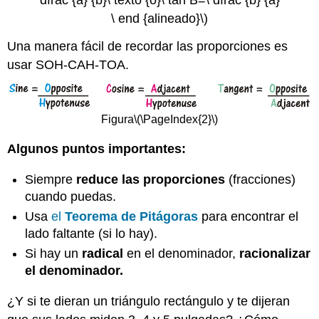
dfrac {a} {b}\ texto {o}\ tan B=\ dfrac {b} {a}
\ end {alineado}\)
Una manera fácil de recordar las proporciones es
usar SOH-CAH-TOA.
Figura
\(\PageIndex{2}\)
Algunos puntos importantes:
Siempre
reduce las proporciones
(fracciones)
cuando puedas.
Usa
el
Teorema de Pitágoras
para encontrar el
lado faltante (si lo hay).
Si hay un
radical
en el denominador,
racionalizar
el denominador.
¿Y si te dieran un triángulo rectángulo y te dijeran