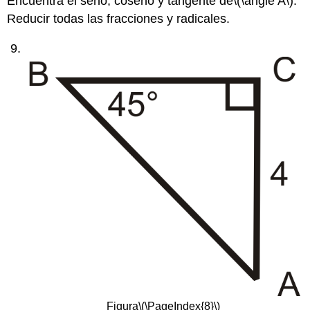
Encuentra el seno, coseno y tangente de
\(\angle A\)
.
Reducir todas las fracciones y radicales.
Figura
\(\PageIndex{8}\)