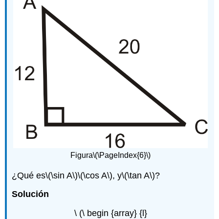
Figura
\(\PageIndex{6}\)
¿Qué es
\(\sin A\)
\(\cos A\)
, y
\(\tan A\)
?
Solución
\ (\ begin {array} {l}