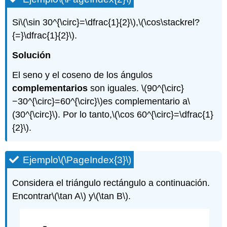
Si
\(\sin 30^{\circ}=\dfrac{1}{2}\)
,
\(\cos\stackrel?
{=}\dfrac{1}{2}\)
.
Solución
El seno y el coseno de los ángulos
complementarios
son iguales.
\(90^{\circ}
−30^{\circ}=60^{\circ}\)
es complementario a
\
(30^{\circ}\)
. Por lo tanto,
\(\cos 60^{\circ}=\dfrac{1}
{2}\)
.
Ejemplo
\(\PageIndex{3}\)
Considera el triángulo rectángulo a continuación.
Encontrar
\(\tan A\)
y
\(\tan B\)
.