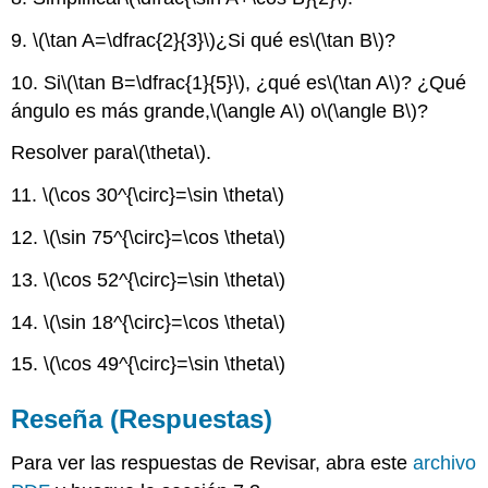
9.
\(\tan A=\dfrac{2}{3}\)
¿Si qué es
\(\tan B\)
?
10. Si
\(\tan B=\dfrac{1}{5}\)
, ¿qué es
\(\tan A\)
? ¿Qué
ángulo es más grande,
\(\angle A\)
o
\(\angle B\)
?
Resolver para
\(\theta\)
.
11.
\(\cos 30^{\circ}=\sin \theta\)
12.
\(\sin 75^{\circ}=\cos \theta\)
13.
\(\cos 52^{\circ}=\sin \theta\)
14.
\(\sin 18^{\circ}=\cos \theta\)
15.
\(\cos 49^{\circ}=\sin \theta\)
Reseña (Respuestas)
Para ver las respuestas de Revisar, abra este
archivo