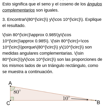
Esto significa que el seno y el coseno de los
ángulos
complementarios
son iguales.
3. Encontrar
\(80^{\circ}\)
y
\(\cos 10^{\circ}\)
. Explique
el resultado.
\(\sin 80^{\circ}\approx 0.985\)
y
\(\cos
10^{\circ}\approx 0.985\)
.
\(\sin 80^{\circ}=\cos
10^{\circ}\)
porque
\(80^{\circ}\)
y
\(10^{\circ}\)
son
medidas angulares complementarias.
\(\sin
80^{\circ}\)
y
\(\cos 10^{\circ}\)
son las proporciones de
los mismos lados de un triángulo rectángulo, como
se muestra a continuación.