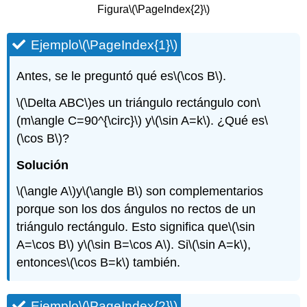
Figura
\(\PageIndex{2}\)
Ejemplo
\(\PageIndex{1}\)
Antes, se le preguntó qué es
\(\cos B\)
.
\(\Delta ABC\)
es un triángulo rectángulo con
\
(m\angle C=90^{\circ}\)
y
\(\sin A=k\)
. ¿Qué es
\
(\cos B\)
?
Solución
\(\angle A\)
y
\(\angle B\)
son complementarios
porque son los dos ángulos no rectos de un
triángulo rectángulo. Esto significa que
\(\sin
A=\cos B\)
y
\(\sin B=\cos A\)
. Si
\(\sin A=k\)
,
entonces
\(\cos B=k\)
también.
Ejemplo
\(\PageIndex{2}\)