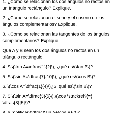
1. ¿Cómo se relacionan los dos ángulos no rectos en
un triángulo rectángulo? Explique.
2. ¿Cómo se relacionan el seno y el coseno de los
ángulos complementarios? Explique.
3. ¿Cómo se relacionan las tangentes de los ángulos
complementarios? Explique.
Que A y B sean los dos ángulos no rectos en un
triángulo rectángulo.
4. Si
\(\tan A=\dfrac{1}{2}\)
, ¿qué es
\(\tan B\)
?
5. Si
\(\sin A=\dfrac{7}{10}\)
, ¿qué es
\(\cos B\)
?
6.
\(\cos A=\dfrac{1}{4}\)
¿Si qué es
\(\sin B\)
?
7. Si
\(\sin A=\dfrac{3}{5}\)
,
\(\cos \stackrel?{=}
\dfrac{3}{5}\)
?
8. Simplificar
\(\dfrac{\sin A+\cos B}{2}\)
.