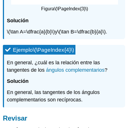
Figura
\(\PageIndex{3}\)
Solución
\(\tan A=\dfrac{a}{b}\)
y
\(\tan B=\dfrac{b}{a}\)
.
Ejemplo
\(\PageIndex{4}\)
En general, ¿cuál es la relación entre las
tangentes de los
ángulos complementarios
?
Solución
En general, las tangentes de los ángulos
complementarios son recíprocas.
Revisar