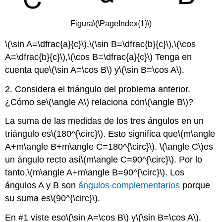
Figura
\(\PageIndex{1}\)
\(\sin A=\dfrac{a}{c}\)
,
\(\sin B=\dfrac{b}{c}\)
,
\(\cos
A=\dfrac{b}{c}\)
,
\(\cos B=\dfrac{a}{c}\)
Tenga en
cuenta que
\(\sin A=\cos B\)
y
\(\sin B=\cos A\)
.
2. Considera el triángulo del problema anterior.
¿Cómo se
\(\angle A\)
relaciona con
\(\angle B\)
?
La suma de las medidas de los tres ángulos en un
triángulo es
\(180^{\circ}\)
. Esto significa que
\(m\angle
A+m\angle B+m\angle C=180^{\circ}\)
.
\(\angle C\)
es
un ángulo recto así
\(m\angle C=90^{\circ}\)
. Por lo
tanto,
\(m\angle A+m\angle B=90^{\circ}\)
. Los
ángulos A y B son
ángulos complementarios
porque
su suma es
\(90^{\circ}\)
.
En #1 viste eso
\(\sin A=\cos B\)
y
\(\sin B=\cos A\)
.