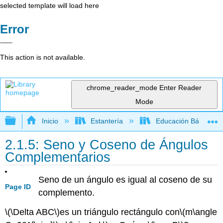
selected template will load here
Error
This action is not available.
chrome_reader_mode
Enter Reader
Mode
Expandir/contraer jerarquía global
Inicio
Estantería
Educación Básica
2.1.5: Seno y Coseno de Ángulos
Complementarios
Seno de un ángulo es igual al coseno de su
Page ID
complemento.
\(\Delta ABC\)
es un triángulo rectángulo con
\(m\angle