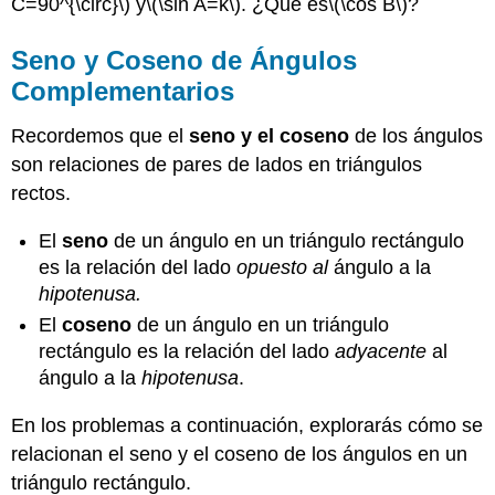
C=90^{\circ}\)
y
\(\sin A=k\)
. ¿Qué es
\(\cos B\)
?
Seno y
Coseno
de
Ángulos
Complementarios
Recordemos que el
seno
y el coseno
de los ángulos
son relaciones de pares de lados en triángulos
rectos.
El
seno
de un ángulo en un triángulo rectángulo
es la relación del lado
opuesto al
ángulo a la
hipotenusa.
El
coseno
de un ángulo en un triángulo
rectángulo es la relación del lado
adyacente
al
ángulo a la
hipotenusa
.
En los problemas a continuación, explorarás cómo se
relacionan el seno y el coseno de los ángulos en un
triángulo rectángulo.