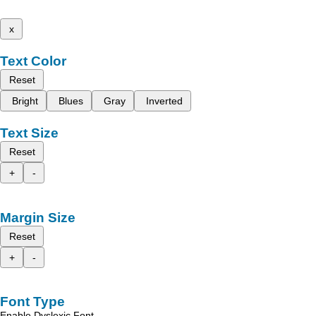
x
Text Color
Reset
Bright
Blues
Gray
Inverted
Text Size
Reset
+
-
Margin Size
Reset
+
-
Font Type
Enable Dyslexic Font