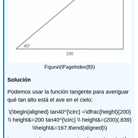
Figura
\(\PageIndex{8}\)
Solución
Podemos usar la función tangente para averiguar
qué tan alto está el ave en el cielo:
\(\begin{aligned} tan40^{\circ} =\dfrac{height}{200}
\\ height&=200 tan40^{\circ} \\ height&=(200)(.839)
\\height&=167.8\end{aligned}\)