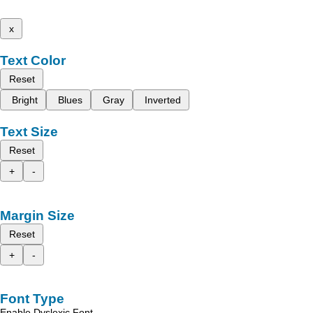
x
Text Color
Reset
Bright
Blues
Gray
Inverted
Text Size
Reset
+
-
Margin Size
Reset
+
-
Font Type
Enable Dyslexic Font