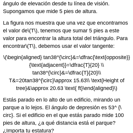
ángulo de elevación desde tu línea de visión.
Supongamos que mide 5 pies de altura.
La figura nos muestra que una vez que encontramos
el valor de
\(T\)
, tenemos que sumar 5 pies a este
valor para encontrar la altura total del triángulo. Para
encontrar
\(T\)
, debemos usar el valor tangente:
\(\begin{aligned} tan38^{\circ}&=\dfrac{\text{opposite}}
{\text{adjacent}}=\dfrac{T}{20} \\
tan38^{\circ}&=\dfrac{T}{20}\\
T&=20tan38^{\circ}\approx 15.63\\ \text{Height of
tree}&\approx 20.63 \text{ ft}\end{aligned}\)
Estás parado en lo alto de un edificio, mirando un
parque a lo lejos. El ángulo de depresión es 53^ {\
circ}. Si el edificio en el que estás parado mide 100
pies de altura, ¿a qué distancia está el parque?
¿Importa tu estatura?