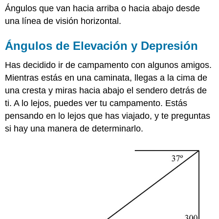
Ángulos que van hacia arriba o hacia abajo desde
de
Elevación
una línea de visión horizontal.
y
Depresión
Ángulos de Elevación y Depresión
Ángulos
de
Has decidido ir de campamento con algunos amigos.
Elevación
Mientras estás en una caminata, llegas a la cima de
y
una cresta y miras hacia abajo el sendero detrás de
Depresión
ti. A lo lejos, puedes ver tu campamento. Estás
Encontrar
el
pensando en lo lejos que has viajado, y te preguntas
ángulo
si hay una manera de determinarlo.
de
elevación
Aplicación
en
el
mundo
real:
El
horizonte