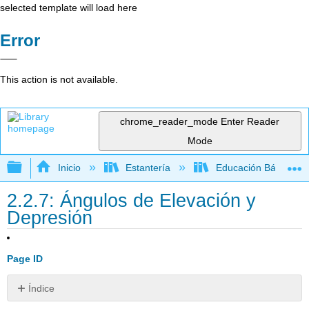
selected template will load here
Error
This action is not available.
chrome_reader_mode
Enter Reader
Mode
Expandir/contraer jerarquía global
Inicio
Estantería
Educación Básica
2.2.7: Ángulos de Elevación y
Depresión
Page ID
Índice
Ángulos