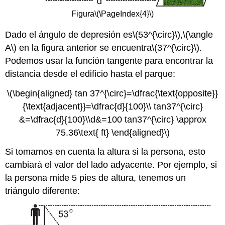
Figura
\(\PageIndex{4}\)
Dado el ángulo de depresión es
\(53^{\circ}\)
,
\(\angle
A\)
en la figura anterior se encuentra
\(37^{\circ}\)
.
Podemos usar la función tangente para encontrar la
distancia desde el edificio hasta el parque:
\(\begin{aligned} tan 37^{\circ}=\dfrac{\text{opposite}}
{\text{adjacent}}=\dfrac{d}{100}\\ tan37^{\circ}
&=\dfrac{d}{100}\\d&=100 tan37^{\circ} \approx
75.36\text{ ft} \end{aligned}\)
Si tomamos en cuenta la altura si la persona, esto
cambiará el valor del lado adyacente. Por ejemplo, si
la persona mide 5 pies de altura, tenemos un
triángulo diferente: