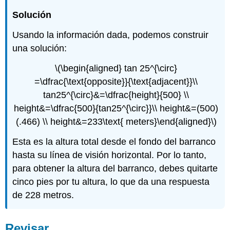
Solución
Usando la información dada, podemos construir
una solución:
\(\begin{aligned} tan 25^{\circ}
=\dfrac{\text{opposite}}{\text{adjacent}}\\
tan25^{\circ}&=\dfrac{height}{500} \\
height&=\dfrac{500}{tan25^{\circ}}\\ height&=(500)
(.466) \\ height&=233\text{ meters}\end{aligned}\)
Esta es la altura total desde el fondo del barranco
hasta su línea de visión horizontal. Por lo tanto,
para obtener la altura del barranco, debes quitarte
cinco pies por tu altura, lo que da una respuesta
de 228 metros.
Revisar