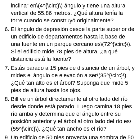
inclina” en
\(4^{\circ}\)
ángulo y tiene una altura
vertical de 55.86 metros. ¿Qué altura tenía la
torre cuando se construyó originalmente?
El ángulo de depresión desde la parte superior de
un edificio de departamentos hasta la base de
una fuente en un parque cercano es
\(72^{\circ}\)
.
Si el edificio mide 78 pies de altura, ¿a qué
distancia está la fuente?
Estás parado a 15 pies de distancia de un árbol, y
mides el ángulo de elevación a ser
\(35^{\circ}\)
.
¿Qué tan alto es el árbol? Suponga que mide 5
pies de altura hasta los ojos.
Bill ve un árbol directamente al otro lado del río
desde donde está parado. Luego camina 18 pies
río arriba y determina que el ángulo entre su
posición anterior y el árbol al otro lado del río es
\
(55^{\circ}\)
. ¿Qué tan ancho es el río?
Un edificio de 50 pies proyecta una sombra de 50