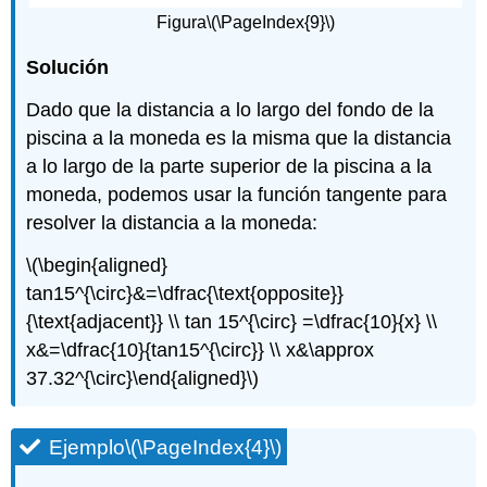
Figura
\(\PageIndex{9}\)
Solución
Dado que la distancia a lo largo del fondo de la
piscina a la moneda es la misma que la distancia
a lo largo de la parte superior de la piscina a la
moneda, podemos usar la función tangente para
resolver la distancia a la moneda:
\(\begin{aligned}
tan15^{\circ}&=\dfrac{\text{opposite}}
{\text{adjacent}} \\ tan 15^{\circ} =\dfrac{10}{x} \\
x&=\dfrac{10}{tan15^{\circ}} \\ x&\approx
37.32^{\circ}\end{aligned}\)
Ejemplo
\(\PageIndex{4}\)