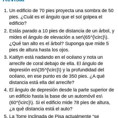
Un edificio de 70 pies proyecta una sombra de 50
pies. ¿Cuál es el ángulo que el sol golpea el
edificio?
Estás parado a 10 pies de distancia de un árbol, y
mides el ángulo de elevación a ser
\(65^{\circ}\)
.
¿Qué tan alto es el árbol? Suponga que mide 5
pies de altura hasta los ojos.
Kaitlyn está nadando en el océano y nota un
arrecife de coral debajo de ella. El ángulo de
depresión es
\(35^{\circ}\)
y la profundidad del
océano, en ese punto es de 350 pies. ¿A qué
distancia está ella del arrecife?
El ángulo de depresión desde la parte superior de
un edificio hasta la base de un automóvil es
\
(60^{\circ}\)
. Si el edificio mide 78 pies de altura,
¿a qué distancia está el auto?
La Torre Inclinada de Pisa actualmente “se