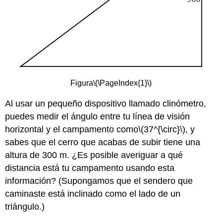
Ejemplo\
(\PageIndex{1}\)
Ejemplo\
(\PageIndex{2}\)
Ejemplo\
(\PageIndex{3}\)
Ejemplo\
Figura
\(\PageIndex{1}\)
(\PageIndex{4}\)
Revisar
Al usar un pequeño dispositivo llamado clinómetro,
Reseña
puedes medir el ángulo entre tu línea de visión
(Respuestas)
horizontal y el campamento como
\(37^{\circ}\)
, y
El
vocabulario
sabes que el cerro que acabas de subir tiene una
Recursos
altura de 300 m. ¿Es posible averiguar a qué
adicionales
distancia está tu campamento usando esta
Elemento
información? (Supongamos que el sendero que
interactivo
caminaste está inclinado como el lado de un
triángulo.)