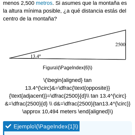
menos 2,500
metros
. Si asumes que la montaña es
la altura mínima posible, ¿a qué distancia estás del
centro de la montaña?
Figura
\(\PageIndex{6}\)
\(\begin{aligned} tan
13.4^{\circ}&=\dfrac{\text{opposite}}
{\text{adjacent}}=\dfrac{2500}{d}\\ tan 13.4^{\circ}
&=\dfrac{2500}{d} \\ d&=\dfrac{2500}{tan13.4^{\circ}}
\approx 10,494 meters \end{aligned}\)
Ejemplo
\(\PageIndex{1}\)