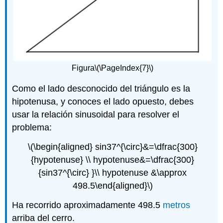
Figura
\(\PageIndex{7}\)
Como el lado desconocido del triángulo es la
hipotenusa, y conoces el lado opuesto, debes
usar la relación sinusoidal para resolver el
problema:
\(\begin{aligned} sin37^{\circ}&=\dfrac{300}
{hypotenuse} \\ hypotenuse&=\dfrac{300}
{sin37^{\circ} }\\ hypotenuse &\approx
498.5\end{aligned}\)
Ha recorrido aproximadamente 498.5
metros
arriba del cerro.