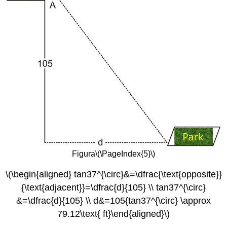
Figura
\(\PageIndex{5}\)
\(\begin{aligned} tan37^{\circ}&=\dfrac{\text{opposite}}
{\text{adjacent}}=\dfrac{d}{105} \\ tan37^{\circ}
&=\dfrac{d}{105} \\ d&=105{tan37^{\circ} \approx
79.12\text{ ft}\end{aligned}\)