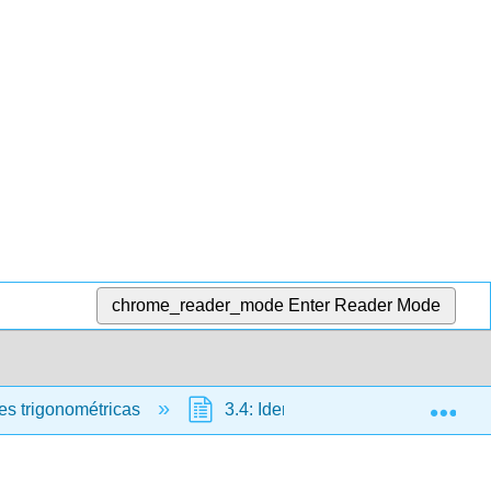
chrome_reader_mode
Enter Reader Mode
Exp
es trigonométricas
3.4: Identidades de ángulo doble