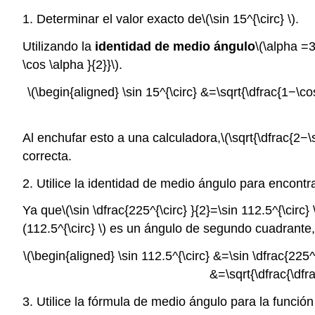
1. Determinar el valor exacto de
\(\sin 15^{\circ} \)
.
Utilizando la
identidad de medio ángulo
\(\alpha =3
\cos \alpha }{2}}\)
.
\(\begin{aligned} \sin 15^{\circ} &=\sqrt{\dfrac{1−\cos
Al enchufar esto a una calculadora,
\(\sqrt{\dfrac{2−
correcta.
2. Utilice la identidad de medio ángulo para encontra
Ya que
\(\sin \dfrac{225^{\circ} }{2}=\sin 112.5^{\circ} 
(112.5^{\circ} \)
es un ángulo de segundo cuadrante,
\(\begin{aligned} \sin 112.5^{\circ} &=\sin \dfrac{225^{
&=\sqrt{\dfrac{\dfra
3. Utilice la fórmula de medio ángulo para la funció