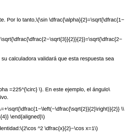
e. Por lo tanto,
\(\sin \dfrac{\alpha}{2}=\sqrt{\dfrac{1−
=\sqrt{\dfrac{\dfrac{2−\sqrt{3}}{2}}{2}}=\sqrt{\dfrac{2−
n su calculadora validará que esta respuesta sea
lpha =225^{\circ} \)
. En este ejemplo, el ángulo
\
ivo.
+\sqrt{\dfrac{1−\left(−\dfrac{\sqrt{2}}{2}\right)}{2}} \\
}{4}} \end{aligned}\)
dentidad:
\(2\cos ^2 \dfrac{x}{2}−\cos x=1\)