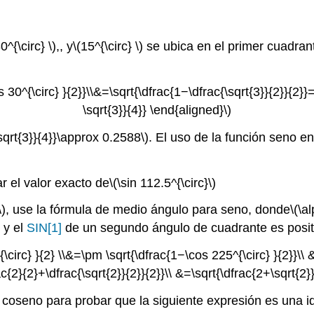
0^{\circ} \)
,, y
\(15^{\circ} \)
se ubica en el primer cuadrant
 30^{\circ} }{2}}\\&=\sqrt{\dfrac{1−\dfrac{\sqrt{3}}{2}}{2}}
\sqrt{3}}{4}} \end{aligned}\)
\sqrt{3}}{4}}\approx 0.2588\)
. El uso de la función seno e
r el valor exacto de
\(\sin 112.5^{\circ}\)
\)
, use la fórmula de medio ángulo para seno, donde
\(\a
 y el
SIN
[1]
de un segundo ángulo de cuadrante es posit
\circ} }{2} \\&=\pm \sqrt{\dfrac{1−\cos 225^{\circ} }{2}}\\ &=
c{2}{2}+\dfrac{\sqrt{2}}{2}}{2}}\\ &=\sqrt{\dfrac{2+\sqrt{2}
n coseno para probar que la siguiente expresión es una i