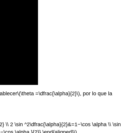
tablecer
\(\theta =\dfrac{\alpha}{2}\)
, por lo que la
} \\ 2 \sin ^2\dfrac{\alpha}{2}&=1−\cos \alpha \\ \sin
1−\cos \alpha }{2}} \end{aligned}\)