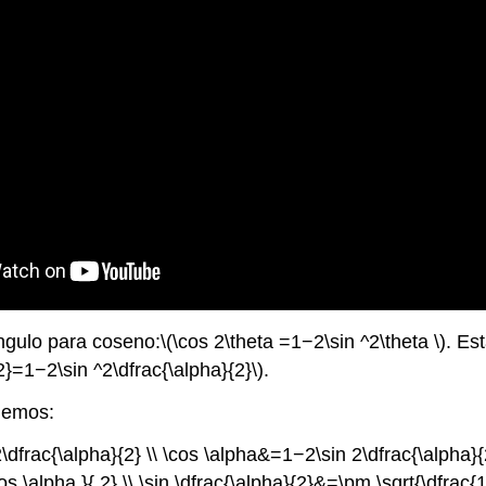
ngulo para coseno:
\(\cos 2\theta =1−2\sin ^2\theta \)
. Es
2}=1−2\sin ^2\dfrac{\alpha}{2}\)
.
nemos:
dfrac{\alpha}{2} \\ \cos \alpha&=1−2\sin 2\dfrac{\alpha}{2
 \alpha }{ 2} \\ \sin \dfrac{\alpha}{2}&=\pm \sqrt{\dfrac{