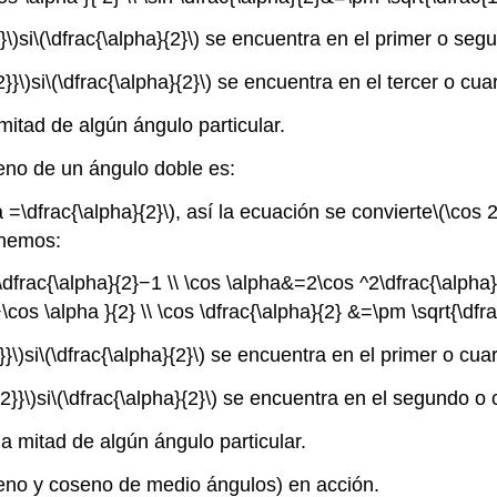
}\)
si
\(\dfrac{\alpha}{2}\)
se encuentra en el primer o seg
}}\)
si
\(\dfrac{\alpha}{2}\)
se encuentra en el tercer o cua
itad de algún ángulo particular.
eno de un ángulo doble es:
a =\dfrac{\alpha}{2}\)
, así la ecuación se convierte
\(\cos 
enemos:
\dfrac{\alpha}{2}−1 \\ \cos \alpha&=2\cos ^2\dfrac{\alpha}
cos \alpha }{2} \\ \cos \dfrac{\alpha}{2} &=\pm \sqrt{\dfr
}\)
si
\(\dfrac{\alpha}{2}\)
se encuentra en el primer o cuar
2}}\)
si
\(\dfrac{\alpha}{2}\)
se encuentra en el segundo o 
 mitad de algún ángulo particular.
eno y coseno de medio ángulos) en acción.