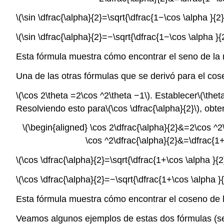
\(\sin \dfrac{\alpha}{2}=\sqrt{\dfrac{1−\cos \alpha }{2}
\(\sin \dfrac{\alpha}{2}=−\sqrt{\dfrac{1−\cos \alpha }{2
Esta fórmula muestra cómo encontrar el seno de la m
Una de las otras fórmulas que se derivó para el cos
\(\cos 2\theta =2\cos ^2\theta −1\)
. Establecer
\(\thet
Resolviendo esto para
\(\cos \dfrac{\alpha}{2}\)
, obt
\(\begin{aligned} \cos 2\dfrac{\alpha}{2}&=2\cos ^2
\cos ^2\dfrac{\alpha}{2}&=\dfrac{1+\
\(\cos \dfrac{\alpha}{2}=\sqrt{\dfrac{1+\cos \alpha }{2}
\(\cos \dfrac{\alpha}{2}=−\sqrt{\dfrac{1+\cos \alpha }{
Esta fórmula muestra cómo encontrar el coseno de la
Veamos algunos ejemplos de estas dos fórmulas (s