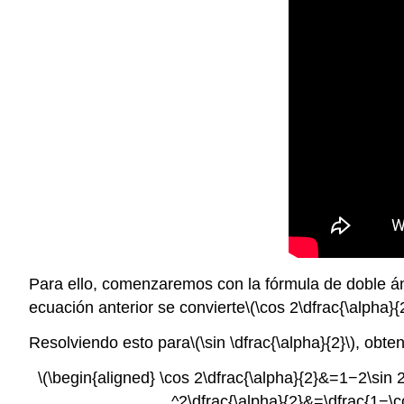
Para ello, comenzaremos con la fórmula de doble á
ecuación anterior se convierte
\(\cos 2\dfrac{\alpha}{
Resolviendo esto para
\(\sin \dfrac{\alpha}{2}\)
, obte
\(\begin{aligned} \cos 2\dfrac{\alpha}{2}&=1−2\sin 2\
^2\dfrac{\alpha}{2}&=\dfrac{1−\cos