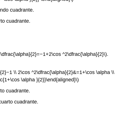
undo cuadrante.
rto cuadrante.
2\dfrac{\alpha}{2}=−1+2\cos ^2\dfrac{\alpha}{2}\)
.
{2}−1 \\ 2\cos ^2\dfrac{\alpha}{2}&=1+\cos \alpha \\
ac{1+\cos \alpha }{2}}\end{aligned}\)
to cuadrante.
cuarto cuadrante.