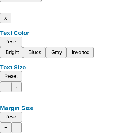
x
Text Color
Reset
Bright
Blues
Gray
Inverted
Text Size
Reset
+
-
Margin Size
Reset
+
-