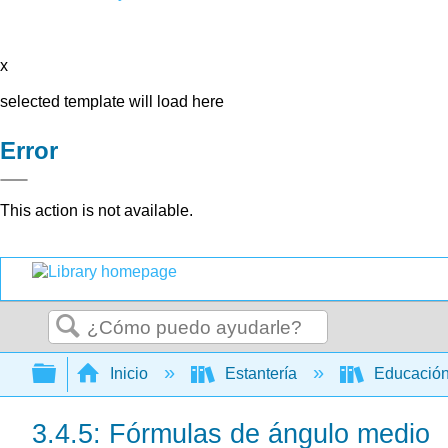
x
selected template will load here
Error
This action is not available.
Buscar
Expandir/contraer jerarquía global
Inicio
Estantería
Educación
3.4.5: Fórmulas de ángulo medio