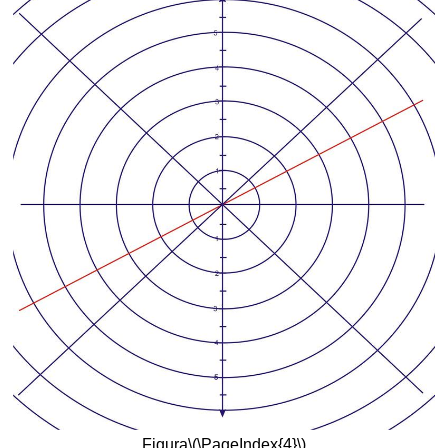
Figura
\(\PageIndex{4}\)