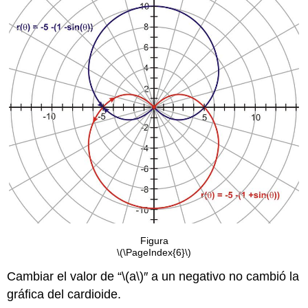
Figura
\(\PageIndex{6}\)
Cambiar el valor de “
\(a\)
′′ a un negativo no cambió la
gráfica del cardioide.