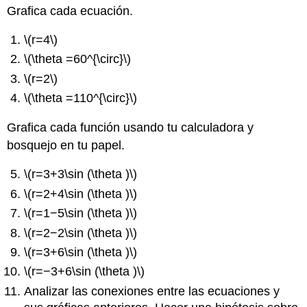
Grafica cada ecuación.
\(r=4\)
\(\theta =60^{\circ}\)
\(r=2\)
\(\theta =110^{\circ}\)
Grafica cada función usando tu calculadora y
bosquejo en tu papel.
\(r=3+3\sin (\theta )\)
\(r=2+4\sin (\theta )\)
\(r=1−5\sin (\theta )\)
\(r=2−2\sin (\theta )\)
\(r=3+6\sin (\theta )\)
\(r=−3+6\sin (\theta )\)
Analizar las conexiones entre las ecuaciones y