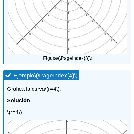
Figura
\(\PageIndex{8}\)
Ejemplo
\(\PageIndex{4}\)
Grafica la curva
\(r=4\)
.
Solución
\(r=4\)