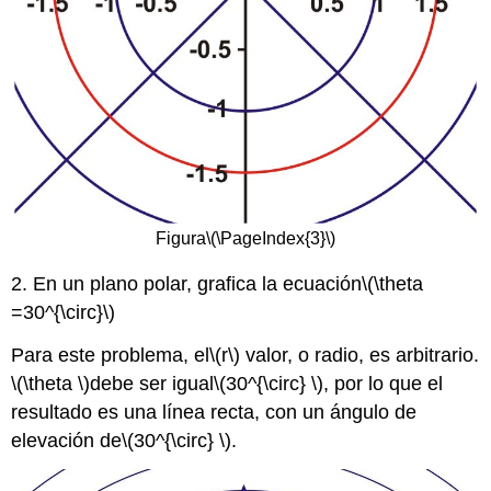
Figura
\(\PageIndex{3}\)
2. En un plano polar, grafica la ecuación
\(\theta
=30^{\circ}\)
Para este problema, el
\(r\)
valor, o radio, es arbitrario.
\(\theta \)
debe ser igual
\(30^{\circ} \)
, por lo que el
resultado es una línea recta, con un ángulo de
elevación de
\(30^{\circ} \)
.