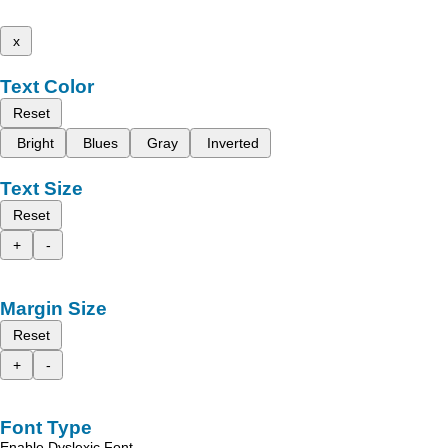
x
Text Color
Reset
Bright
Blues
Gray
Inverted
Text Size
Reset
+
-
Margin Size
Reset
+
-
Font Type
Enable Dyslexic Font