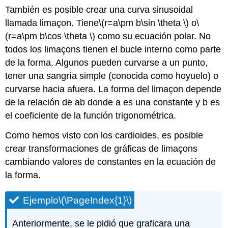
También es posible crear una curva sinusoidal
llamada limaçon. Tiene
\(r=a\pm b\sin \theta \)
o
\
(r=a\pm b\cos \theta \)
como su ecuación polar. No
todos los limaçons tienen el bucle interno como parte
de la forma. Algunos pueden curvarse a un punto,
tener una sangría simple (conocida como hoyuelo) o
curvarse hacia afuera. La forma del limaçon depende
de la relación de ab donde a es una constante y b es
el coeficiente de la función trigonométrica.
Como hemos visto con los cardioides, es posible
crear transformaciones de gráficas de limaçons
cambiando valores de constantes en la ecuación de
la forma.
Ejemplo
\(\PageIndex{1}\)
Anteriormente, se le pidió que graficara una