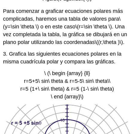
Para comenzar a graficar ecuaciones polares más
complicadas, haremos una tabla de valores para
\
(y=\sin \theta \)
o en este caso
\(r=\sin \theta \)
. Una
vez completada la tabla, la gráfica se dibujará en un
plano polar utilizando las coordenadas
\((r,\theta )\)
.
3. Grafica las siguientes ecuaciones polares en la
misma cuadrícula polar y compara las gráficas.
\ (\ begin {array} {ll}
r=5+5\ sin\ theta & r=5-5\ sin\ theta\\
r=5 (1+\ sin\ theta) & r=5 (1-\ sin\ theta)
\ end {array}\)