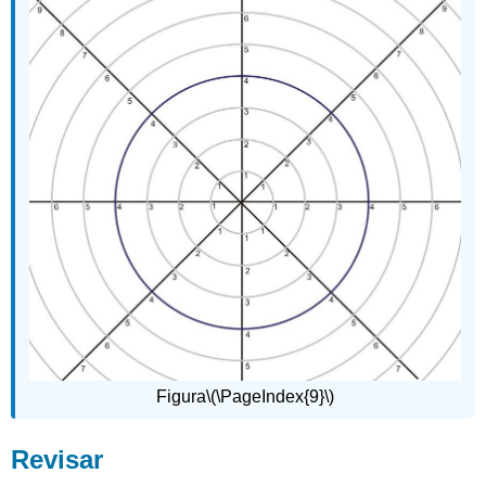
Figura
\(\PageIndex{9}\)
Revisar