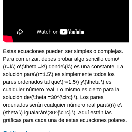
Estas ecuaciones pueden ser simples o complejas.
Para comenzar, debes probar algo sencillo como
\
(r=k\)
o
\(\theta =k\)
donde
\(k\)
es una constante. La
solución para
\(r=1.5\)
es simplemente todos los
pares ordenados tal que
\(r=1.5\)
y
\(\theta \)
es
cualquier número real. Lo mismo es cierto para la
solución de
\(\theta =30^{\circ} \)
. Los pares
ordenados serán cualquier número real para
\(r\)
e
\
(\theta \)
igualarán
\(30^{\circ} \)
. Aquí están las
gráficas para cada una de estas ecuaciones polares.