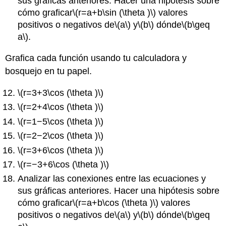
sus gráficas anteriores. Hacer una hipótesis sobre
cómo graficar
\(r=a+b\sin (\theta )\)
valores
positivos o negativos de
\(a\)
y
\(b\)
dónde
\(b\geq
a\)
.
Grafica cada función usando tu calculadora y
bosquejo en tu papel.
\(r=3+3\cos (\theta )\)
\(r=2+4\cos (\theta )\)
\(r=1−5\cos (\theta )\)
\(r=2−2\cos (\theta )\)
\(r=3+6\cos (\theta )\)
\(r=−3+6\cos (\theta )\)
Analizar las conexiones entre las ecuaciones y
sus gráficas anteriores. Hacer una hipótesis sobre
cómo graficar
\(r=a+b\cos (\theta )\)
valores
positivos o negativos de
\(a\)
y
\(b\)
dónde
\(b\geq