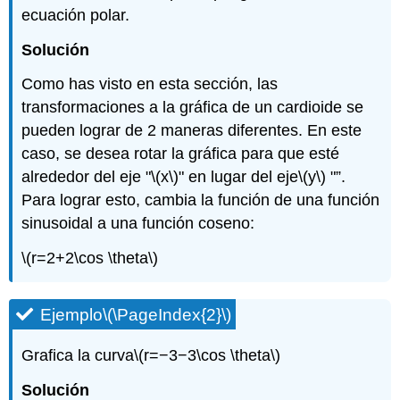
ecuación polar.
Solución
Como has visto en esta sección, las
transformaciones a la gráfica de un cardioide se
pueden lograr de 2 maneras diferentes. En este
caso, se desea rotar la gráfica para que esté
alrededor del eje "
\(x\)
" en lugar del eje
\(y\)
"”.
Para lograr esto, cambia la función de una función
sinusoidal a una función coseno:
\(r=2+2\cos \theta\)
Ejemplo
\(\PageIndex{2}\)
Grafica la curva
\(r=−3−3\cos \theta\)
Solución