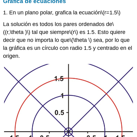
Gráfica de ecuaciones
1. En un plano polar, grafica la ecuación
\(r=1.5\)
La solución es todos los pares ordenados de
\
((r,\theta )\)
tal que siempre
\(r\)
es 1.5. Esto quiere
decir que no importa lo que
\(\theta \)
sea, por lo que
la gráfica es un círculo con radio 1.5 y centrado en el
origen.