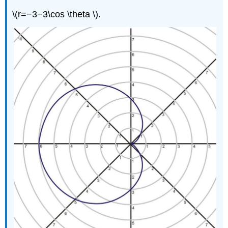
\(r=−3−3\cos \theta \)
.