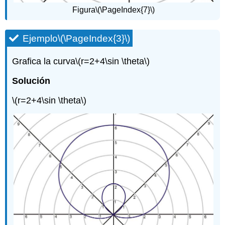
Figura
\(\PageIndex{7}\)
Ejemplo
\(\PageIndex{3}\)
Grafica la curva
\(r=2+4\sin \theta\)
Solución
\(r=2+4\sin \theta\)