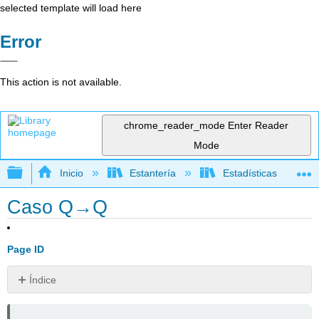
selected template will load here
Error
This action is not available.
chrome_reader_mode
Enter Reader
Mode
Expandir/contraer jerarquía global
Inicio
Estantería
Estadísticas
Caso Q→Q
Page ID
Índice
Objetivos
de