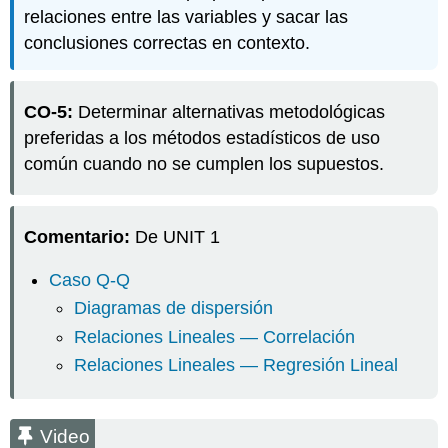
de
relaciones entre las variables y sacar las
rangos
conclusiones correctas en contexto.
de
Spearman
Objetivos
CO-5:
Determinar alternativas metodológicas
de
preferidas a los métodos estadísticos de uso
aprendizaje
común cuando no se cumplen los supuestos.
Objetivos
de
aprendizaje
EJEMPLO:
Comentario:
De UNIT 1
IQ
vs
Caso Q-Q
Cry
Diagramas de dispersión
Regresión
lineal
Relaciones Lineales — Correlación
simple
Relaciones Lineales — Regresión Lineal
Objetivos
de
aprendizaje
Video
Modelo