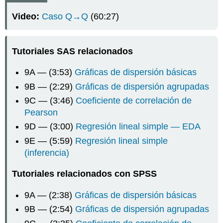
de
Video:
Caso Q→Q
(60:27)
Regresión
Lineal
Simple:
Tutoriales SAS relacionados
Coeficiente
de
Determinación
9A — (3:53)
Gráficas de dispersión básicas
Objetivos
9B — (2:29)
Gráficas de dispersión agrupadas
de
9C — (3:46)
Coeficiente de correlación de
aprendizaje
Pearson
Procedimiento
de
9D — (3:00)
Regresión lineal simple — EDA
Prueba
9E — (5:59)
Regresión lineal simple
para
(inferencia)
la
Pendiente
Tutoriales relacionados con SPSS
en
Regresión
9A — (2:38)
Gráficas de dispersión básicas
Lineal
Simple
9B — (2:54)
Gráficas de dispersión agrupadas
EJEMPLO: