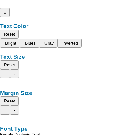
x
Text Color
Reset
Bright
Blues
Gray
Inverted
Text Size
Reset
+
-
Margin Size
Reset
+
-
Font Type
Enable Dyslexic Font