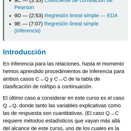
9C — (3:35)
Coeficiente de correlación de
IQ
Pearson
vs
9D — (2:53)
Regresión lineal simple — EDA
Cry
EJEMPLO:
9E — (7:07)
Regresión lineal simple
Gestación
(inferencia)
vs.
longevidad
en
Introducción
animales
EJEMPLO:
En inferencia para las relaciones, hasta el momento
Primas
de
hemos aprendido procedimientos de inferencia para
seguros
ambos casos C→Q y C→C de la tabla de
clasificación de rol/tipo a continuación.
El último caso a considerar en este curso es el caso
Q→Q, donde tanto las variables explicativas como
las de respuesta son cuantitativas. (El caso Q→C
requiere métodos estadísticos que vayan más allá
del alcance de este curso, uno de los cuales es la