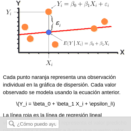
Cada punto naranja representa una observación
individual en la gráfica de dispersión. Cada valor
observado se modela usando la ecuación anterior.
\(Y_i = \beta_0 + \beta_1 X_i + \epsilon_i\)
La línea roja es la línea de regresión lineal
verdadera. El punto azul representa el valor predicho
para un valor X particular e ilustra que nuestro valor