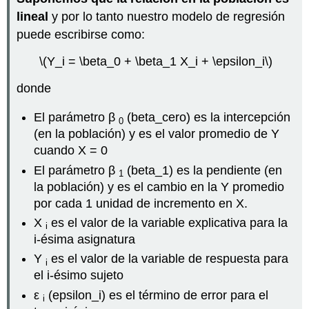
lineal
y por lo tanto nuestro modelo de regresión
puede escribirse como:
\(Y_i = \beta_0 + \beta_1 X_i + \epsilon_i\)
donde
El parámetro β
(beta_cero) es la intercepción
0
(en la población) y es el valor promedio de Y
cuando X = 0
El parámetro β
(beta_1) es la pendiente (en
1
la población) y es el cambio en la Y promedio
por cada 1 unidad de incremento en X.
X
es el valor de la variable explicativa para la
i
i-ésima asignatura
Y
es el valor de la variable de respuesta para
i
el i-ésimo sujeto
ε
(epsilon_i) es el término de error para el
i