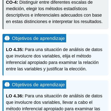
CO-4:
Distinguir entre diferentes escalas de
aprendizaje
medición, elegir los métodos estadísticos
Objetivos
de
descriptivos e inferenciales adecuados con base
aprendizaje
en estas distinciones e interpretar los resultados.
Video
Introducción
Coeficiente
Objetivos de aprendizaje
de
correlación
LO 4.35:
Para una situación de análisis de datos
de
que involucre dos variables, elija el método
Pearson
inferencial apropiado para examinar la relación
Objetivos
de
entre las variables y justificar la elección.
aprendizaje
Objetivos
Objetivos de aprendizaje
de
aprendizaje
Alternativa
LO 4.36:
Para una situación de análisis de datos
no
que involucre dos variables, llevar a cabo el
paramétrica:
método inferencial apropiado para examinar las
correlación