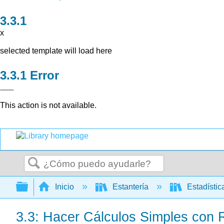
x
selected template will load here
Error
This action is not available.
Buscar
Expandir/contraer jerarquía global
Inicio
Estantería
Estadísti
3.3: Hacer Cálculos Simples con 