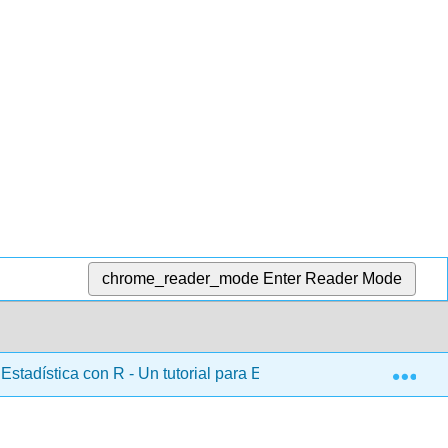
chrome_reader_mode
Enter Reader Mode
Exp
stadística con R - Un tutorial para Estudiantes de Psicología y