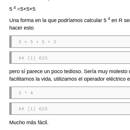
4
5
=5×5×5
4
Una forma en la que podríamos calcular 5
en R ser
hacer esto
5 * 5 * 5 * 5
## [1] 625
pero sí parece un poco tedioso. Sería muy molesto d
facilitarnos la vida, utilizamos el operador eléctr
5 ^ 4
## [1] 625
Mucho más fácil.