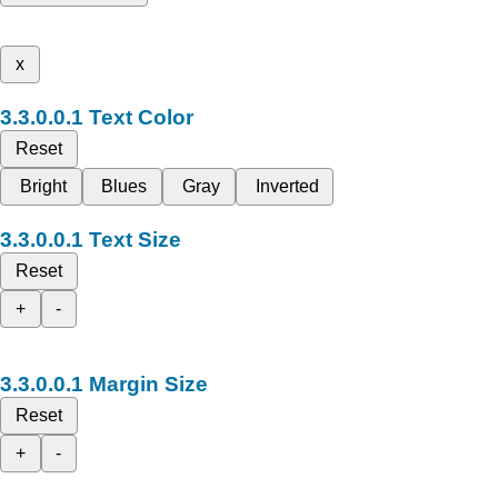
x
Text Color
Reset
Bright
Blues
Gray
Inverted
Text Size
Reset
+
-
Margin Size
Reset
+
-