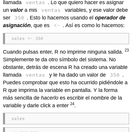
ventas
llamada
. Lo que quiero hacer es asignar
ventas
un
valor
a mis
variables, y ese valor debe
350
ser
. Esto lo hacemos usando el
operador de
<-
asignación
, que es
. Así es como lo hacemos:
sales <- 350
23
Cuando pulsas enter, R no imprime ninguna salida.
Simplemente te da otro símbolo del sistema. No
obstante, detrás de escena R ha creado una variable
ventas
350
llamada
y le ha dado un valor de
.
Puedes comprobar que esto ha ocurrido pidiéndole a
R que imprima la variable en pantalla. Y la forma
más sencilla de
hacerlo
es escribir el nombre de la
24
variable y darle click a enter
.
sales