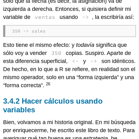
solo que la flecha (es decir, la asignación) va de
izquierda a derecha. Entonces, si quisiera definir mi
ventas
->
variable de
usando
, la escribiría así:
350 -> sales
Esto tiene el mismo efecto: y
todavía
significa que
350
sólo voy a vender
copias. Suspiro. Aparte de
<-
->
esta diferencia superficial,
y
son idénticos.
De hecho, en lo que a R se refiere, en realidad son el
mismo operador, solo en una “forma izquierda” y una
26
“forma correcta”.
Hacer cálculos usando
variables
Bien, volvamos a mi historia original. En mi búsqueda
por enriquecerme, he escrito este libro de texto. Para
averiguar qué tan buena es una estrategia, he