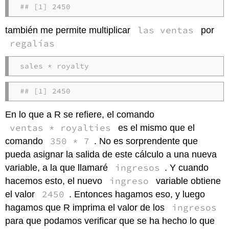
## [1] 2450
las ventas
también me permite multiplicar
por
regalías
sales * royalty
## [1] 2450
En lo que a R se refiere, el comando
ventas * royalties
es el mismo que el
350 * 7
comando
. No es sorprendente que
pueda asignar la salida de este cálculo a una nueva
ingresos
variable, a la que llamaré
. Y cuando
ingreso
hacemos esto, el nuevo
variable obtiene
2450
el valor
. Entonces hagamos eso, y luego
ingresos
hagamos que R imprima el valor de los
para que podamos verificar que se ha hecho lo que