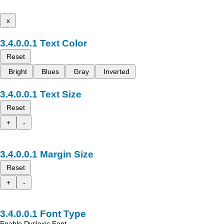
x
Text Color
Reset
Bright
Blues
Gray
Inverted
Text Size
Reset
+
-
Margin Size
Reset
+
-
Font Type
Enable Dyslexic Font