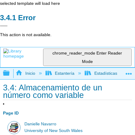
selected template will load here
Error
This action is not available.
chrome_reader_mode
Enter Reader
Mode
Expandir/contraer jerarquía global
Inicio
Estantería
Estadísticas
3.4: Almacenamiento de un
número como variable
Page ID
Danielle Navarro
University of New South Wales