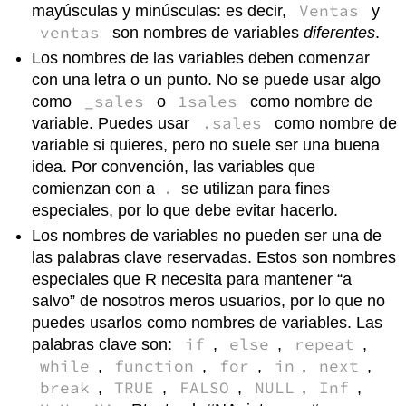
Ventas
mayúsculas y minúsculas: es decir,
y
ventas
son nombres de variables
diferentes
.
Los nombres de las variables deben comenzar
con una letra o un punto. No se puede usar algo
_sales
1sales
como
o
como nombre de
.sales
variable. Puedes usar
como nombre de
variable si quieres, pero no suele ser una buena
idea. Por convención, las variables que
.
comienzan con a
se utilizan para fines
especiales, por lo que debe evitar hacerlo.
Los nombres de variables no pueden ser una de
las palabras clave reservadas. Estos son nombres
especiales que R necesita para mantener “a
salvo” de nosotros meros usuarios, por lo que no
puedes usarlos como nombres de variables. Las
if
else
repeat
palabras clave son:
,
,
,
while
function
for
in
next
,
,
,
,
,
break
TRUE
FALSO
NULL
Inf
,
,
,
,
,