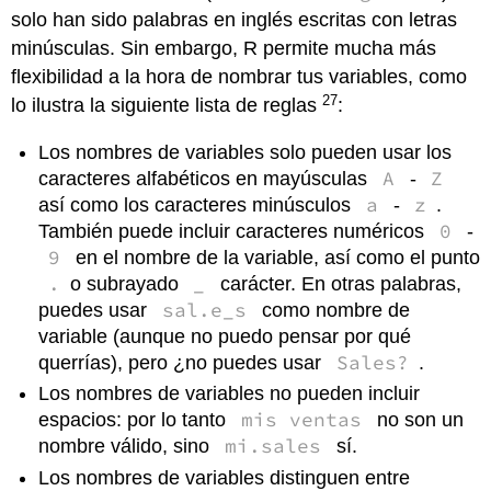
solo han sido palabras en inglés escritas con letras
minúsculas. Sin embargo, R permite mucha más
flexibilidad a la hora de nombrar tus variables, como
27
lo ilustra la siguiente lista de reglas
:
Los nombres de variables solo pueden usar los
A
Z
caracteres alfabéticos en mayúsculas
-
a
z
así como los caracteres minúsculos
-
.
0
También puede incluir caracteres numéricos
-
9
en el nombre de la variable, así como el punto
.
_
o subrayado
carácter. En otras palabras,
sal.e_s
puedes usar
como nombre de
variable (aunque no puedo pensar por qué
Sales?
querrías), pero ¿no puedes usar
.
Los nombres de variables no pueden incluir
mis ventas
espacios: por lo tanto
no son un
mi.sales
nombre válido, sino
sí.
Los nombres de variables distinguen entre