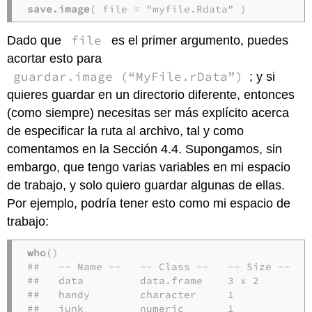
save.image
( file = "myfile.Rdata" )
file
Dado que
es el primer argumento, puedes
acortar esto para
guardar.image (“MyFile.rData”)
; y si
quieres guardar en un directorio diferente, entonces
(como siempre) necesitas ser más explícito acerca
de especificar la ruta al archivo, tal y como
comentamos en la Sección 4.4. Supongamos, sin
embargo, que tengo varias variables en mi espacio
de trabajo, y solo quiero guardar algunas de ellas.
Por ejemplo, podría tener esto como mi espacio de
trabajo:
who
()

##   -- Name --   -- Class --   -- Size --

##   data         data.frame    3 x 2     

##   handy        character     1         

##   junk         numeric       1        