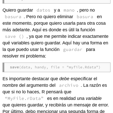
datos
mano
Quiero guardar
y a
, pero no
basura
basura
. Pero no quiero eliminar
en
este momento, porque quiero usarla para otra cosa
más adelante. Aquí es donde es útil la función
save ()
, ya que me permite indicar exactamente
qué variables quiero guardar. Aquí hay una forma en
guardar
la que puedo usar la función
para
resolver mi problema:
save
(data, handy, file = "myfile.Rdata")
Es importante destacar que
debe
especificar el
archivo
nombre del argumento del
. La razón es
que si no lo haces, R pensará que
“MyFile.rData”
es en realidad una
variable
que quieres guardar, y recibirás un mensaje de error.
Por último, debo mencionar una segunda forma de