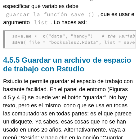
especificar qué variables debe
guardar la función save ()
, que es usar el
list
argumento
. Lo haces así:
save.me <- 
c
("data", "handy")   
# the variabl
save
( file = "booksales2.Rdata", list = save.
Guardar un archivo de espacio
de trabajo con Rstudio
Rstudio te permite guardar el espacio de trabajo con
bastante facilidad. En el panel de entorno (Figuras
4.5 y 4.6) se puede ver el botón “guardar”. No hay
texto, pero es el mismo icono que se usa en todas
las computadoras en todas partes: es el que parece
un disquete. Ya sabes, esas cosas que no se han
usado en unos 20 años. Alternativamente, vaya al
menú “Sesión” y haga clic en la opción “Guardar