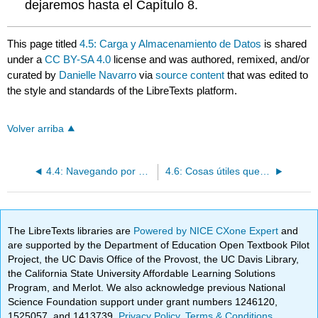
dejaremos hasta el Capítulo 8.
This page titled
4.5: Carga y Almacenamiento de Datos
is shared
under a
CC BY-SA 4.0
license and was authored, remixed, and/or
curated by
Danielle Navarro
via
source content
that was edited to
the style and standards of the LibreTexts platform.
Volver arriba
4.4: Navegando por el Sistema de Archivos
4.6: Cosas útiles que debe saber sobre las variables
The LibreTexts libraries are
Powered by NICE CXone Expert
and
are supported by the Department of Education Open Textbook Pilot
Project, the UC Davis Office of the Provost, the UC Davis Library,
the California State University Affordable Learning Solutions
Program, and Merlot. We also acknowledge previous National
Science Foundation support under grant numbers 1246120,
1525057, and 1413739.
Privacy Policy
.
Terms & Conditions
.