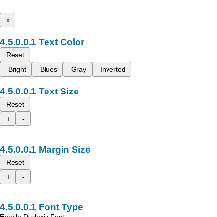
x
Text Color
Reset
Bright
Blues
Gray
Inverted
Text Size
Reset
+
-
Margin Size
Reset
+
-
Font Type
Enable Dyslexic Font