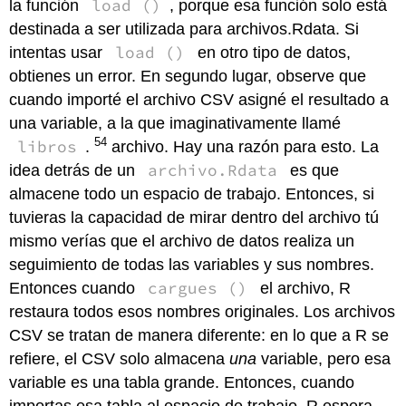
load ()
la función
, porque esa función solo está
destinada a ser utilizada para archivos.Rdata. Si
load ()
intentas usar
en otro tipo de datos,
obtienes un error. En segundo lugar, observe que
cuando importé el archivo CSV asigné el resultado a
una variable, a la que imaginativamente llamé
54
libros
.
archivo. Hay una razón para esto. La
archivo.Rdata
idea detrás de un
es que
almacene todo un espacio de trabajo. Entonces, si
tuvieras la capacidad de mirar dentro del archivo tú
mismo verías que el archivo de datos realiza un
seguimiento de todas las variables y sus nombres.
cargues ()
Entonces cuando
el archivo, R
restaura todos esos nombres originales. Los archivos
CSV se tratan de manera diferente: en lo que a R se
refiere, el CSV solo almacena
una
variable, pero esa
variable es una tabla grande. Entonces, cuando
importas esa tabla al espacio de trabajo, R espera